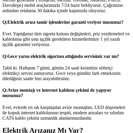
Davultepe) mobil araçlarımızla 7/24 hazır bekliyoruz. Çağrınızın
ardından ortalama 30 dakika içinde kapınızda oluyoruz.
Q:
Elektrik arıza tamir işlemlerine garanti veriyor musunuz?
Evet. Yaptığımız tüm sigorta kutusu değişimleri, priz yenilemeleri ve
kablolama gibi usta işçilik gerektiren hizmetlerimize 1 yıl yazılı
işçilik garantisi veriyoruz.
Q:
Gece yarısı elektrik sigortası attığında servisiniz var mı?
Tabii ki. Haftanın 7 günü, günün 24 saati kesintisiz nöbetçi
elektrikçi servisi sunuyoruz. Gece veya gündüz fark etmeksizin
dilediğiniz saatte bizi arayabilirsiniz.
Q:
Avize montajı ve internet kablosu çekimi de yapıyor
musunuz?
Evet, evlerde en sık karşılaşılan avize montajları, LED döşemeleri
ile kopuk internet kablolarının tespiti, modem arızaları ve sıfırdan
CAT6 kablo çekimi uzmanlık alanlarımızdandır.
Elektrik Arızanız Mı Var?