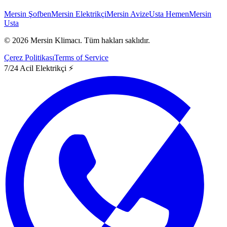
Mersin Şofben
Mersin Elektrikçi
Mersin Avize
Usta Hemen
Mersin
Usta
©
2026
Mersin Klimacı.
Tüm hakları saklıdır.
Çerez Politikası
Terms of Service
7/24 Acil Elektrikçi ⚡