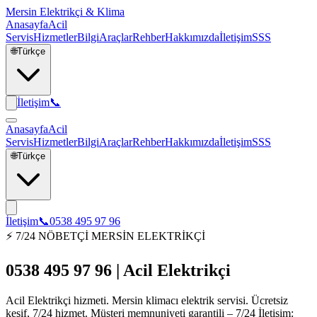
Mersin Elektrikçi & Klima
Anasayfa
Acil
Servis
Hizmetler
Bilgi
Araçlar
Rehber
Hakkımızda
İletişim
SSS
🌐
Türkçe
İletişim
📞
Anasayfa
Acil
Servis
Hizmetler
Bilgi
Araçlar
Rehber
Hakkımızda
İletişim
SSS
🌐
Türkçe
İletişim
📞
0538 495 97 96
⚡ 7/24 NÖBETÇİ MERSİN ELEKTRİKÇİ
0538 495 97 96 | Acil Elektrikçi
Acil Elektrikçi hizmeti. Mersin klimacı elektrik servisi. Ücretsiz
keşif, 7/24 hizmet. Müşteri memnuniyeti garantili – 7/24 İletişim: