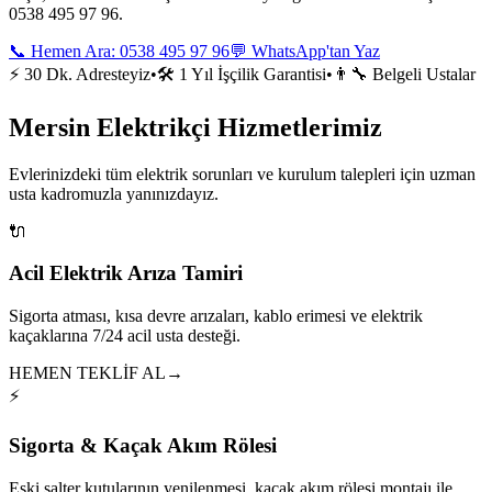
0538 495 97 96.
📞 Hemen Ara:
0538 495 97 96
💬 WhatsApp'tan Yaz
⚡ 30 Dk. Adresteyiz
•
🛠️ 1 Yıl İşçilik Garantisi
•
👨‍🔧 Belgeli Ustalar
Mersin Elektrikçi Hizmetlerimiz
Evlerinizdeki tüm elektrik sorunları ve kurulum talepleri için uzman
usta kadromuzla yanınızdayız.
🔌
Acil Elektrik Arıza Tamiri
Sigorta atması, kısa devre arızaları, kablo erimesi ve elektrik
kaçaklarına 7/24 acil usta desteği.
HEMEN TEKLİF AL
→
⚡
Sigorta & Kaçak Akım Rölesi
Eski şalter kutularının yenilenmesi, kaçak akım rölesi montajı ile