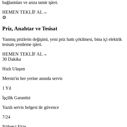
bağlantıları ve arıza tamir işleri.
HEMEN TEKLİF AL
→
⚙️
Priz, Anahtar ve Tesisat
Yanmış prizlerin değişimi, yeni priz hattı çekilmesi, bina içi elektrik
tesisatı yenileme işleri.
HEMEN TEKLİF AL
→
30 Dakika
Hızlı Ulaşım
Mersin'in her yerine anında servis
1 Yıl
İşçilik Garantisi
Yazılı servis belgesi ile güvence
7/24
Nöbetçi Ekip