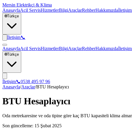
Mersin Elektrikçi & Klima
Anasayfa
Acil Servis
Hizmetler
Bilgi
Araçlar
Rehber
Hakkımızda
İletişim
🌐
Türkçe
İletişim
📞
Anasayfa
Acil Servis
Hizmetler
Bilgi
Araçlar
Rehber
Hakkımızda
İletişim
🌐
Türkçe
İletişim
📞
0538 495 97 96
Anasayfa
/
Araçlar
/
BTU Hesaplayıcı
BTU Hesaplayıcı
Oda metrekaresine ve oda tipine göre kaç BTU kapasiteli klima alman
Son güncelleme: 15 Şubat 2025