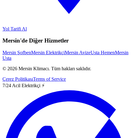
Yol Tarifi Al
Mersin'de Diğer Hizmetler
Mersin Şofben
Mersin Elektrikçi
Mersin Avize
Usta Hemen
Mersin
Usta
©
2026
Mersin Klimacı.
Tüm hakları saklıdır.
Çerez Politikası
Terms of Service
7/24 Acil Elektrikçi ⚡