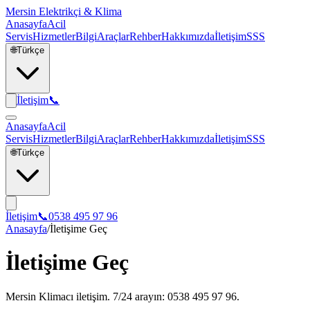
Mersin Elektrikçi & Klima
Anasayfa
Acil
Servis
Hizmetler
Bilgi
Araçlar
Rehber
Hakkımızda
İletişim
SSS
🌐
Türkçe
İletişim
📞
Anasayfa
Acil
Servis
Hizmetler
Bilgi
Araçlar
Rehber
Hakkımızda
İletişim
SSS
🌐
Türkçe
İletişim
📞
0538 495 97 96
Anasayfa
/
İletişime Geç
İletişime Geç
Mersin Klimacı iletişim. 7/24 arayın: 0538 495 97 96.