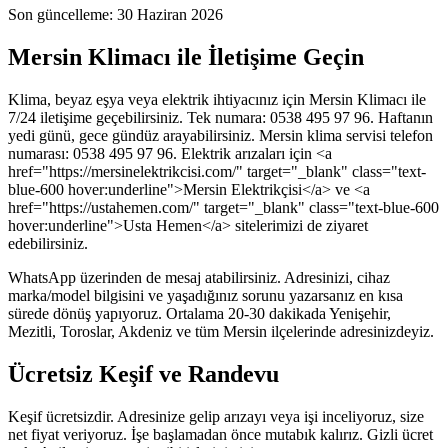
Son güncelleme:
30 Haziran 2026
Mersin Klimacı ile İletişime Geçin
Klima, beyaz eşya veya elektrik ihtiyacınız için Mersin Klimacı ile
7/24 iletişime geçebilirsiniz. Tek numara: 0538 495 97 96. Haftanın
yedi günü, gece gündüz arayabilirsiniz. Mersin klima servisi telefon
numarası: 0538 495 97 96. Elektrik arızaları için <a
href="https://mersinelektrikcisi.com/" target="_blank" class="text-
blue-600 hover:underline">Mersin Elektrikçisi</a> ve <a
href="https://ustahemen.com/" target="_blank" class="text-blue-600
hover:underline">Usta Hemen</a> sitelerimizi de ziyaret
edebilirsiniz.
WhatsApp üzerinden de mesaj atabilirsiniz. Adresinizi, cihaz
marka/model bilgisini ve yaşadığınız sorunu yazarsanız en kısa
sürede dönüş yapıyoruz. Ortalama 20-30 dakikada Yenişehir,
Mezitli, Toroslar, Akdeniz ve tüm Mersin ilçelerinde adresinizdeyiz.
Ücretsiz Keşif ve Randevu
Keşif ücretsizdir. Adresinize gelip arızayı veya işi inceliyoruz, size
net fiyat veriyoruz. İşe başlamadan önce mutabık kalırız. Gizli ücret