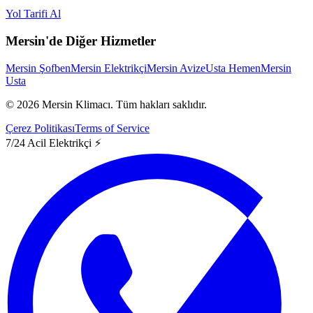
Yol Tarifi Al
Mersin'de Diğer Hizmetler
Mersin Şofben
Mersin Elektrikçi
Mersin Avize
Usta Hemen
Mersin
Usta
©
2026
Mersin Klimacı.
Tüm hakları saklıdır.
Çerez Politikası
Terms of Service
7/24 Acil Elektrikçi ⚡