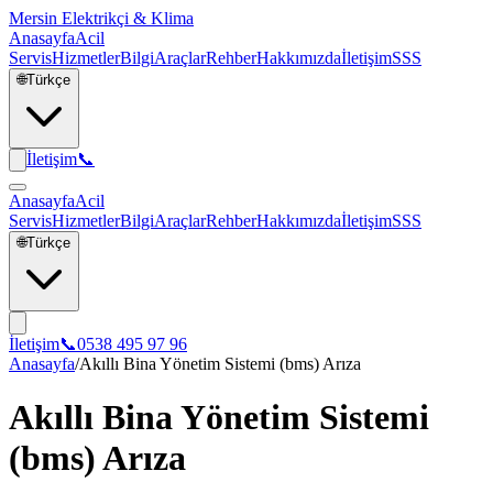
Mersin Elektrikçi & Klima
Anasayfa
Acil
Servis
Hizmetler
Bilgi
Araçlar
Rehber
Hakkımızda
İletişim
SSS
🌐
Türkçe
İletişim
📞
Anasayfa
Acil
Servis
Hizmetler
Bilgi
Araçlar
Rehber
Hakkımızda
İletişim
SSS
🌐
Türkçe
İletişim
📞
0538 495 97 96
Anasayfa
/
Akıllı Bina Yönetim Sistemi (bms) Arıza
Akıllı Bina Yönetim Sistemi
(bms) Arıza