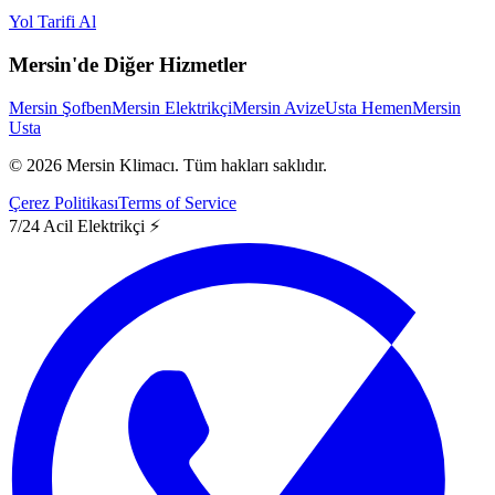
Yol Tarifi Al
Mersin'de Diğer Hizmetler
Mersin Şofben
Mersin Elektrikçi
Mersin Avize
Usta Hemen
Mersin
Usta
©
2026
Mersin Klimacı.
Tüm hakları saklıdır.
Çerez Politikası
Terms of Service
7/24 Acil Elektrikçi ⚡