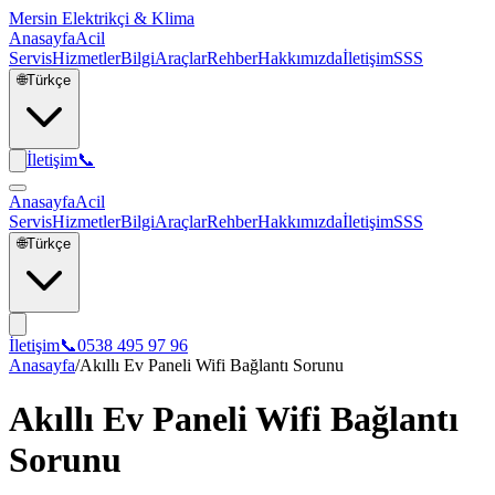
Mersin Elektrikçi & Klima
Anasayfa
Acil
Servis
Hizmetler
Bilgi
Araçlar
Rehber
Hakkımızda
İletişim
SSS
🌐
Türkçe
İletişim
📞
Anasayfa
Acil
Servis
Hizmetler
Bilgi
Araçlar
Rehber
Hakkımızda
İletişim
SSS
🌐
Türkçe
İletişim
📞
0538 495 97 96
Anasayfa
/
Akıllı Ev Paneli Wifi Bağlantı Sorunu
Akıllı Ev Paneli Wifi Bağlantı
Sorunu