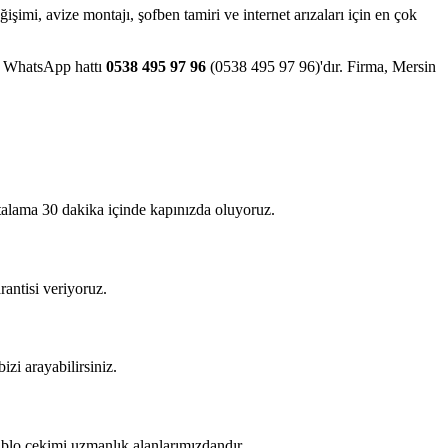
eğişimi, avize montajı, şofben tamiri ve internet arızaları için en çok
ve WhatsApp hattı
0538 495 97 96
(0538 495 97 96)'dır. Firma, Mersin
rtalama 30 dakika içinde kapınızda oluyoruz.
rantisi veriyoruz.
izi arayabilirsiniz.
kablo çekimi uzmanlık alanlarımızdandır.