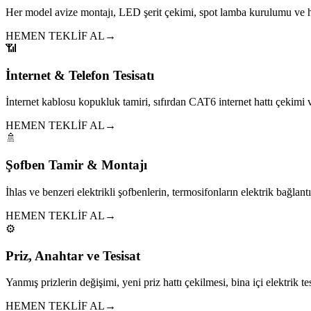
Her model avize montajı, LED şerit çekimi, spot lamba kurulumu ve h
HEMEN TEKLİF AL
→
📶
İnternet & Telefon Tesisatı
İnternet kablosu kopukluk tamiri, sıfırdan CAT6 internet hattı çekim
HEMEN TEKLİF AL
→
🚿
Şofben Tamir & Montajı
İhlas ve benzeri elektrikli şofbenlerin, termosifonların elektrik bağlantıl
HEMEN TEKLİF AL
→
⚙️
Priz, Anahtar ve Tesisat
Yanmış prizlerin değişimi, yeni priz hattı çekilmesi, bina içi elektrik tes
HEMEN TEKLİF AL
→