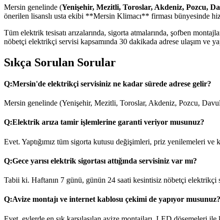
Mersin genelinde (
Yenişehir, Mezitli, Toroslar, Akdeniz, Pozcu, D
önerilen lisanslı usta ekibi **Mersin Klimacı** firması bünyesinde hi
Tüm elektrik tesisatı arızalarında, sigorta atmalarında, şofben monta
nöbetçi elektrikçi servisi kapsamında 30 dakikada adrese ulaşım ve yapı
Sıkça Sorulan Sorular
Q:
Mersin'de elektrikçi servisiniz ne kadar sürede adrese gelir?
Mersin genelinde (Yenişehir, Mezitli, Toroslar, Akdeniz, Pozcu, Davul
Q:
Elektrik arıza tamir işlemlerine garanti veriyor musunuz?
Evet. Yaptığımız tüm sigorta kutusu değişimleri, priz yenilemeleri ve ka
Q:
Gece yarısı elektrik sigortası attığında servisiniz var mı?
Tabii ki. Haftanın 7 günü, günün 24 saati kesintisiz nöbetçi elektrikçi
Q:
Avize montajı ve internet kablosu çekimi de yapıyor musunuz
Evet, evlerde en sık karşılaşılan avize montajları, LED döşemeleri ile