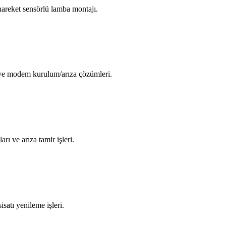
areket sensörlü lamba montajı.
i ve modem kurulum/arıza çözümleri.
arı ve arıza tamir işleri.
isatı yenileme işleri.