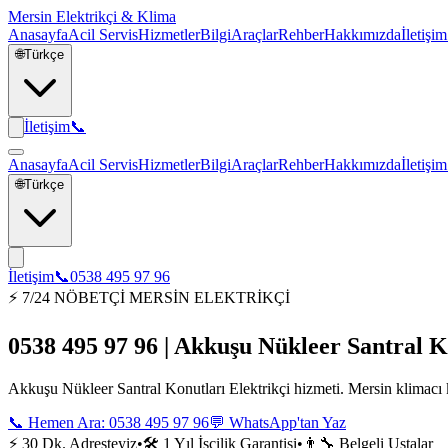
Mersin Elektrikçi & Klima
Anasayfa
Acil Servis
Hizmetler
Bilgi
Araçlar
Rehber
Hakkımızda
İletişim
🌐
Türkçe
İletişim
📞
Anasayfa
Acil Servis
Hizmetler
Bilgi
Araçlar
Rehber
Hakkımızda
İletişim
🌐
Türkçe
İletişim
📞
0538 495 97 96
⚡ 7/24 NÖBETÇİ MERSİN ELEKTRİKÇİ
0538 495 97 96 | Akkuşu Nükleer Santral K
Akkuşu Nükleer Santral Konutları Elektrikçi hizmeti. Mersin klimacı k
📞 Hemen Ara:
0538 495 97 96
💬 WhatsApp'tan Yaz
⚡ 30 Dk. Adresteyiz
•
🛠️ 1 Yıl İşçilik Garantisi
•
👨‍🔧 Belgeli Ustalar