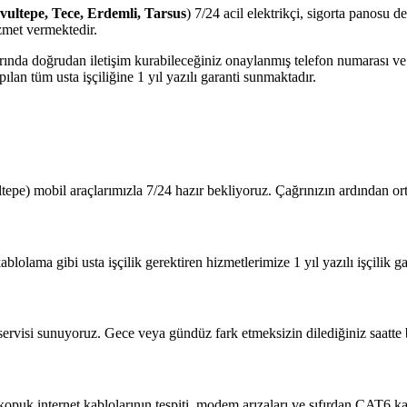
avultepe, Tece, Erdemli, Tarsus
) 7/24 acil elektrikçi, sigorta panosu d
zmet vermektedir.
jlarında doğrudan iletişim kurabileceğiniz onaylanmış telefon numarası 
lan tüm usta işçiliğine 1 yıl yazılı garanti sunmaktadır.
tepe) mobil araçlarımızla 7/24 hazır bekliyoruz. Çağrınızın ardından o
blolama gibi usta işçilik gerektiren hizmetlerimize 1 yıl yazılı işçilik ga
 servisi sunuyoruz. Gece veya gündüz fark etmeksizin dilediğiniz saatte b
?
 kopuk internet kablolarının tespiti, modem arızaları ve sıfırdan CAT6 