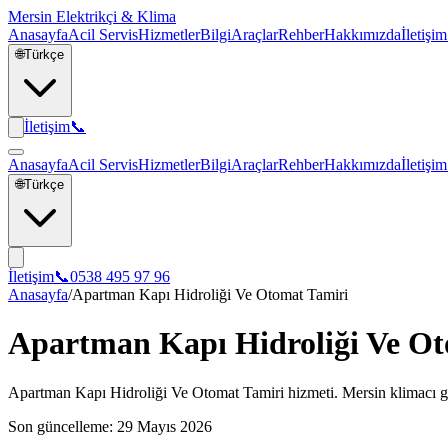
Mersin Elektrikçi & Klima
Anasayfa
Acil Servis
Hizmetler
Bilgi
Araçlar
Rehber
Hakkımızda
İletişim
🌐
Türkçe
İletişim
📞
Anasayfa
Acil Servis
Hizmetler
Bilgi
Araçlar
Rehber
Hakkımızda
İletişim
🌐
Türkçe
İletişim
📞
0538 495 97 96
Anasayfa
/
Apartman Kapı Hidroliği Ve Otomat Tamiri
Apartman Kapı Hidroliği Ve Ot
Apartman Kapı Hidroliği Ve Otomat Tamiri hizmeti. Mersin klimacı güv
Son güncelleme:
29 Mayıs 2026