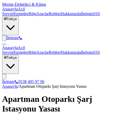
Mersin Elektrikçi & Klima
Anasayfa
Acil
Servis
Hizmetler
Bilgi
Araçlar
Rehber
Hakkımızda
İletişim
SSS
🌐
Türkçe
İletişim
📞
Anasayfa
Acil
Servis
Hizmetler
Bilgi
Araçlar
Rehber
Hakkımızda
İletişim
SSS
🌐
Türkçe
İletişim
📞
0538 495 97 96
Anasayfa
/
Apartman Otoparkı Şarj Istasyonu Yasası
Apartman Otoparkı Şarj
Istasyonu Yasası