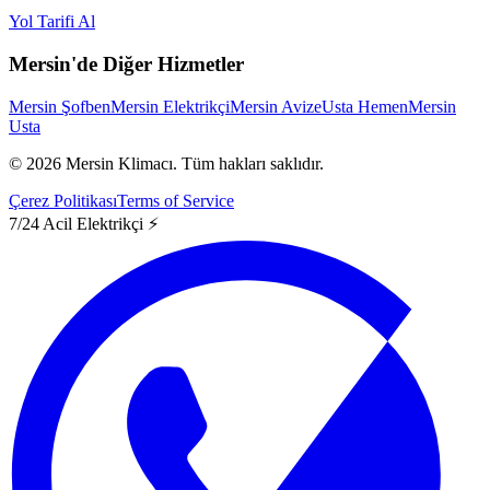
Yol Tarifi Al
Mersin'de Diğer Hizmetler
Mersin Şofben
Mersin Elektrikçi
Mersin Avize
Usta Hemen
Mersin
Usta
©
2026
Mersin Klimacı.
Tüm hakları saklıdır.
Çerez Politikası
Terms of Service
7/24 Acil Elektrikçi ⚡