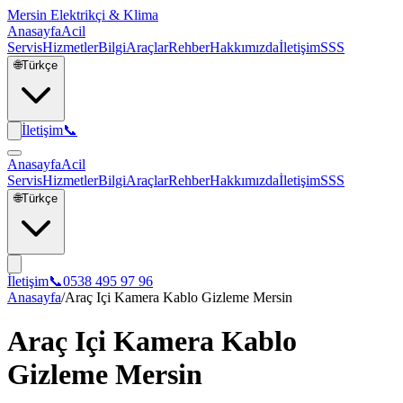
Mersin Elektrikçi & Klima
Anasayfa
Acil
Servis
Hizmetler
Bilgi
Araçlar
Rehber
Hakkımızda
İletişim
SSS
🌐
Türkçe
İletişim
📞
Anasayfa
Acil
Servis
Hizmetler
Bilgi
Araçlar
Rehber
Hakkımızda
İletişim
SSS
🌐
Türkçe
İletişim
📞
0538 495 97 96
Anasayfa
/
Araç Içi Kamera Kablo Gizleme Mersin
Araç Içi Kamera Kablo
Gizleme Mersin