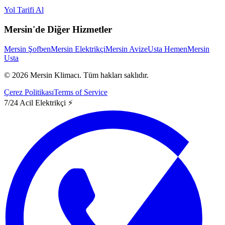
Yol Tarifi Al
Mersin'de Diğer Hizmetler
Mersin Şofben
Mersin Elektrikçi
Mersin Avize
Usta Hemen
Mersin
Usta
©
2026
Mersin Klimacı.
Tüm hakları saklıdır.
Çerez Politikası
Terms of Service
7/24 Acil Elektrikçi ⚡