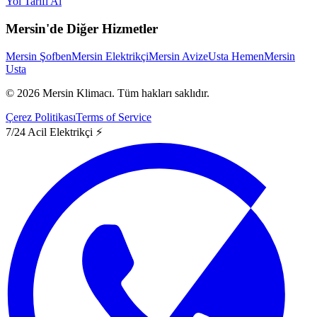
Yol Tarifi Al
Mersin'de Diğer Hizmetler
Mersin Şofben
Mersin Elektrikçi
Mersin Avize
Usta Hemen
Mersin
Usta
©
2026
Mersin Klimacı.
Tüm hakları saklıdır.
Çerez Politikası
Terms of Service
7/24 Acil Elektrikçi ⚡