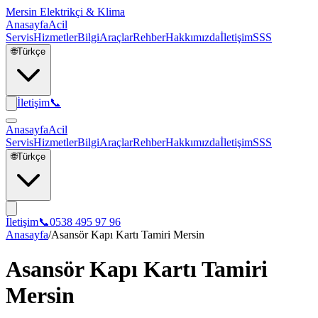
Mersin Elektrikçi & Klima
Anasayfa
Acil
Servis
Hizmetler
Bilgi
Araçlar
Rehber
Hakkımızda
İletişim
SSS
🌐
Türkçe
İletişim
📞
Anasayfa
Acil
Servis
Hizmetler
Bilgi
Araçlar
Rehber
Hakkımızda
İletişim
SSS
🌐
Türkçe
İletişim
📞
0538 495 97 96
Anasayfa
/
Asansör Kapı Kartı Tamiri Mersin
Asansör Kapı Kartı Tamiri
Mersin