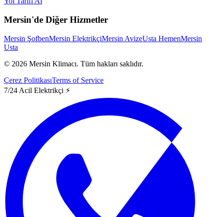
Yol Tarifi Al
Mersin'de Diğer Hizmetler
Mersin Şofben
Mersin Elektrikçi
Mersin Avize
Usta Hemen
Mersin
Usta
©
2026
Mersin Klimacı.
Tüm hakları saklıdır.
Çerez Politikası
Terms of Service
7/24 Acil Elektrikçi ⚡