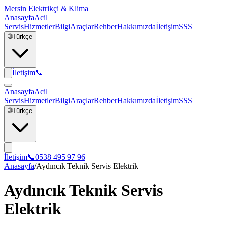
Mersin Elektrikçi & Klima
Anasayfa
Acil
Servis
Hizmetler
Bilgi
Araçlar
Rehber
Hakkımızda
İletişim
SSS
🌐
Türkçe
İletişim
📞
Anasayfa
Acil
Servis
Hizmetler
Bilgi
Araçlar
Rehber
Hakkımızda
İletişim
SSS
🌐
Türkçe
İletişim
📞
0538 495 97 96
Anasayfa
/
Aydıncık Teknik Servis Elektrik
Aydıncık Teknik Servis
Elektrik