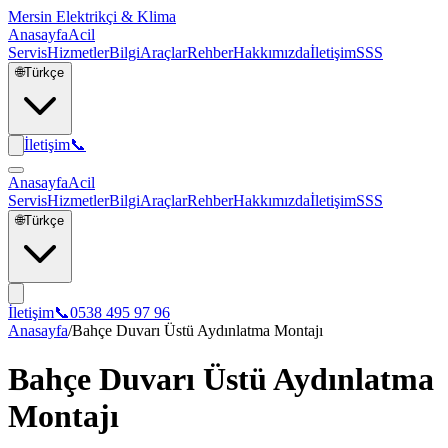
Mersin Elektrikçi & Klima
Anasayfa
Acil
Servis
Hizmetler
Bilgi
Araçlar
Rehber
Hakkımızda
İletişim
SSS
🌐
Türkçe
İletişim
📞
Anasayfa
Acil
Servis
Hizmetler
Bilgi
Araçlar
Rehber
Hakkımızda
İletişim
SSS
🌐
Türkçe
İletişim
📞
0538 495 97 96
Anasayfa
/
Bahçe Duvarı Üstü Aydınlatma Montajı
Bahçe Duvarı Üstü Aydınlatma
Montajı