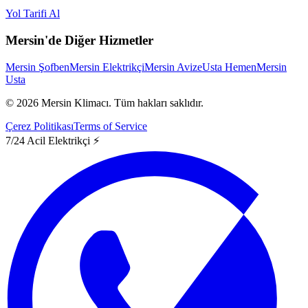
Yol Tarifi Al
Mersin'de Diğer Hizmetler
Mersin Şofben
Mersin Elektrikçi
Mersin Avize
Usta Hemen
Mersin
Usta
©
2026
Mersin Klimacı.
Tüm hakları saklıdır.
Çerez Politikası
Terms of Service
7/24 Acil Elektrikçi ⚡