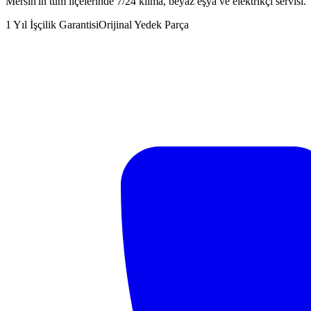
Mersin'in tüm ilçelerinde 7/24 klima, beyaz eşya ve elektrikçi servisi.
1 Yıl İşçilik Garantisi
Orijinal Yedek Parça