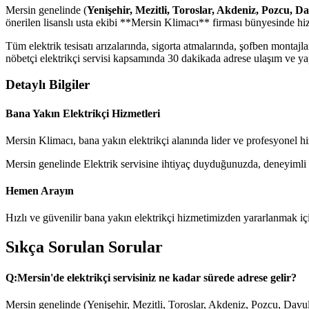
Mersin genelinde (
Yenişehir, Mezitli, Toroslar, Akdeniz, Pozcu, D
önerilen lisanslı usta ekibi **Mersin Klimacı** firması bünyesinde hi
Tüm elektrik tesisatı arızalarında, sigorta atmalarında, şofben monta
nöbetçi elektrikçi servisi kapsamında 30 dakikada adrese ulaşım ve yapı
Detaylı Bilgiler
Bana Yakın Elektrikçi Hizmetleri
Mersin Klimacı, bana yakın elektrikçi alanında lider ve profesyonel hi
Mersin genelinde Elektrik servisine ihtiyaç duyduğunuzda, deneyimli tek
Hemen Arayın
Hızlı ve güvenilir bana yakın elektrikçi hizmetimizden yararlanmak iç
Sıkça Sorulan Sorular
Q:
Mersin'de elektrikçi servisiniz ne kadar sürede adrese gelir?
Mersin genelinde (Yenişehir, Mezitli, Toroslar, Akdeniz, Pozcu, Davul