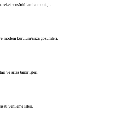
areket sensörlü lamba montajı.
i ve modem kurulum/arıza çözümleri.
arı ve arıza tamir işleri.
isatı yenileme işleri.