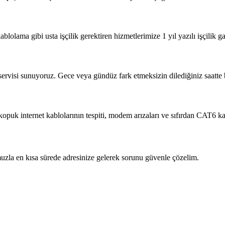
blolama gibi usta işçilik gerektiren hizmetlerimize 1 yıl yazılı işçilik ga
 servisi sunuyoruz. Gece veya gündüz fark etmeksizin dilediğiniz saatte b
?
 kopuk internet kablolarının tespiti, modem arızaları ve sıfırdan CAT6 
zla en kısa sürede adresinize gelerek sorunu güvenle çözelim.