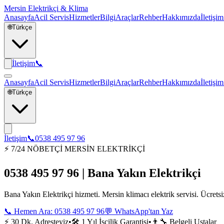
Mersin Elektrikçi & Klima
Anasayfa
Acil Servis
Hizmetler
Bilgi
Araçlar
Rehber
Hakkımızda
İletişim
🌐
Türkçe
İletişim
📞
Anasayfa
Acil Servis
Hizmetler
Bilgi
Araçlar
Rehber
Hakkımızda
İletişim
🌐
Türkçe
İletişim
📞
0538 495 97 96
⚡ 7/24 NÖBETÇİ MERSİN ELEKTRİKÇİ
0538 495 97 96 | Bana Yakın Elektrikçi
Bana Yakın Elektrikçi hizmeti. Mersin klimacı elektrik servisi. Ücrets
📞 Hemen Ara:
0538 495 97 96
💬 WhatsApp'tan Yaz
⚡ 30 Dk. Adresteyiz
•
🛠️ 1 Yıl İşçilik Garantisi
•
👨‍🔧 Belgeli Ustalar