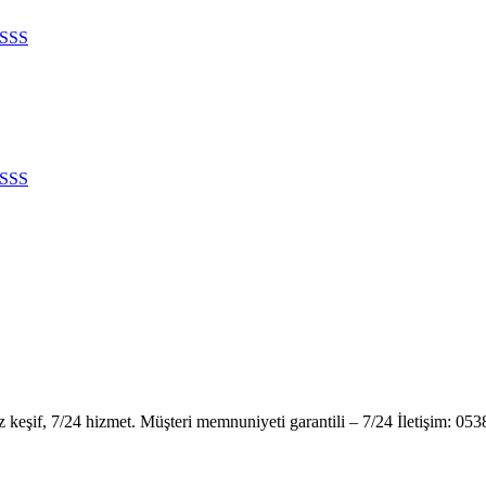
SSS
SSS
iz keşif, 7/24 hizmet. Müşteri memnuniyeti garantili – 7/24 İletişim: 05