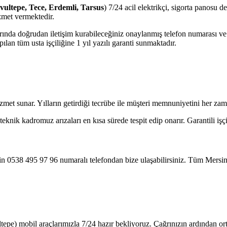
avultepe, Tece, Erdemli, Tarsus
) 7/24 acil elektrikçi, sigorta panosu d
zmet vermektedir.
jlarında doğrudan iletişim kurabileceğiniz onaylanmış telefon numarası 
lan tüm usta işçiliğine 1 yıl yazılı garanti sunmaktadır.
zmet sunar. Yılların getirdiği tecrübe ile müşteri memnuniyetini her za
nik kadromuz arızaları en kısa sürede tespit edip onarır. Garantili işçi
in 0538 495 97 96 numaralı telefondan bize ulaşabilirsiniz. Tüm Mersin
tepe) mobil araçlarımızla 7/24 hazır bekliyoruz. Çağrınızın ardından o