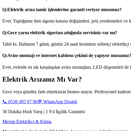
Q:
Elektrik arıza tamir işlemlerine garanti veriyor musunuz?
Evet. Yaptığımız tüm sigorta kutusu değişimleri, priz yenilemeleri ve ka
Q:
Gece yarısı elektrik sigortası attığında servisiniz var mı?
Tabii ki. Haftanın 7 günü, günün 24 saati kesintisiz nöbetçi elektrikçi
Q:
Avize montajı ve internet kablosu çekimi de yapıyor musunuz
Evet, evlerde en sık karşılaşılan avize montajları, LED döşemeleri ile
Elektrik Arızanız Mı Var?
Gece veya gündüz fark etmeksizin hemen arayın. Profesyonel kadromu
📞
0538 495 97 96
💬 WhatsApp Destek
30 Dakika Hızlı Varış | 1 Yıl İşçilik Garantisi
Mersin Elektrikçi & Klima