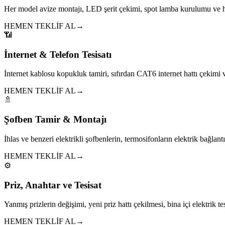
Her model avize montajı, LED şerit çekimi, spot lamba kurulumu ve h
HEMEN TEKLİF AL
→
📶
İnternet & Telefon Tesisatı
İnternet kablosu kopukluk tamiri, sıfırdan CAT6 internet hattı çekim
HEMEN TEKLİF AL
→
🚿
Şofben Tamir & Montajı
İhlas ve benzeri elektrikli şofbenlerin, termosifonların elektrik bağlantıl
HEMEN TEKLİF AL
→
⚙️
Priz, Anahtar ve Tesisat
Yanmış prizlerin değişimi, yeni priz hattı çekilmesi, bina içi elektrik tes
HEMEN TEKLİF AL
→