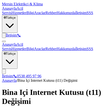
Mersin Elektrikçi & Klima
Anasayfa
Acil
Servis
Hizmetler
Bilgi
Araçlar
Rehber
Hakkımızda
İletişim
SSS
🌐
Türkçe
İletişim
📞
Anasayfa
Acil
Servis
Hizmetler
Bilgi
Araçlar
Rehber
Hakkımızda
İletişim
SSS
🌐
Türkçe
İletişim
📞
0538 495 97 96
Anasayfa
/
Bina Içi Internet Kutusu (t11) Değişimi
Bina Içi Internet Kutusu (t11)
Değişimi