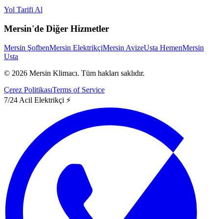
Yol Tarifi Al
Mersin'de Diğer Hizmetler
Mersin Şofben
Mersin Elektrikçi
Mersin Avize
Usta Hemen
Mersin
Usta
©
2026
Mersin Klimacı.
Tüm hakları saklıdır.
Çerez Politikası
Terms of Service
7/24 Acil Elektrikçi ⚡