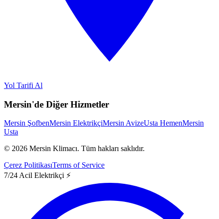
Yol Tarifi Al
Mersin'de Diğer Hizmetler
Mersin Şofben
Mersin Elektrikçi
Mersin Avize
Usta Hemen
Mersin
Usta
©
2026
Mersin Klimacı.
Tüm hakları saklıdır.
Çerez Politikası
Terms of Service
7/24 Acil Elektrikçi ⚡