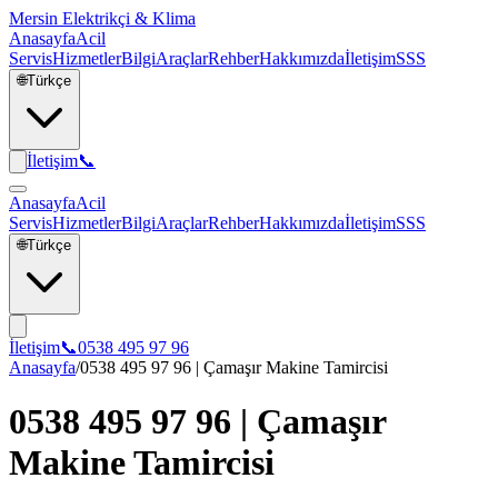
Mersin Elektrikçi & Klima
Anasayfa
Acil
Servis
Hizmetler
Bilgi
Araçlar
Rehber
Hakkımızda
İletişim
SSS
🌐
Türkçe
İletişim
📞
Anasayfa
Acil
Servis
Hizmetler
Bilgi
Araçlar
Rehber
Hakkımızda
İletişim
SSS
🌐
Türkçe
İletişim
📞
0538 495 97 96
Anasayfa
/
0538 495 97 96 | Çamaşır Makine Tamircisi
0538 495 97 96 | Çamaşır
Makine Tamircisi