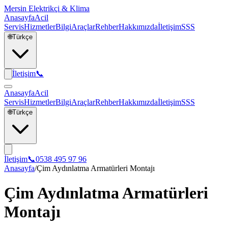
Mersin Elektrikçi & Klima
Anasayfa
Acil
Servis
Hizmetler
Bilgi
Araçlar
Rehber
Hakkımızda
İletişim
SSS
🌐
Türkçe
İletişim
📞
Anasayfa
Acil
Servis
Hizmetler
Bilgi
Araçlar
Rehber
Hakkımızda
İletişim
SSS
🌐
Türkçe
İletişim
📞
0538 495 97 96
Anasayfa
/
Çim Aydınlatma Armatürleri Montajı
Çim Aydınlatma Armatürleri
Montajı