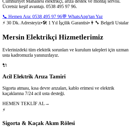
Cumhuriyet Mahallesi elektrikçi, arıza destek ve montaj servisi.
Ücretsiz keşif avantajı. 0538 495 97 96.
📞 Hemen Ara:
0538 495 97 96
💬 WhatsApp'tan Yaz
⚡ 30 Dk. Adresteyiz
•
🛠️ 1 Yıl İşçilik Garantisi
•
👨‍🔧 Belgeli Ustalar
Mersin Elektrikçi Hizmetlerimiz
Evlerinizdeki tüm elektrik sorunları ve kurulum talepleri için uzman
usta kadromuzla yanınızdayız.
🔌
Acil Elektrik Arıza Tamiri
Sigorta atması, kısa devre arızaları, kablo erimesi ve elektrik
kaçaklarına 7/24 acil usta desteği.
HEMEN TEKLİF AL
→
⚡
Sigorta & Kaçak Akım Rölesi