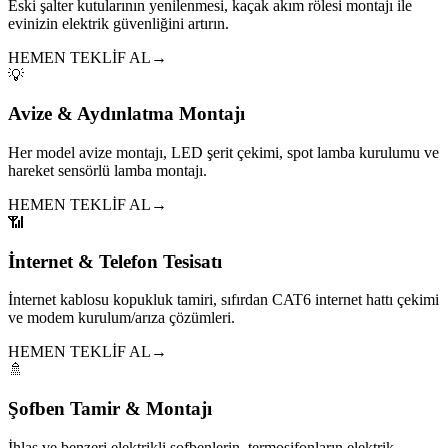
Eski şalter kutularının yenilenmesi, kaçak akım rölesi montajı ile
evinizin elektrik güvenliğini artırın.
HEMEN TEKLİF AL
→
💡
Avize & Aydınlatma Montajı
Her model avize montajı, LED şerit çekimi, spot lamba kurulumu ve
hareket sensörlü lamba montajı.
HEMEN TEKLİF AL
→
📶
İnternet & Telefon Tesisatı
İnternet kablosu kopukluk tamiri, sıfırdan CAT6 internet hattı çekimi
ve modem kurulum/arıza çözümleri.
HEMEN TEKLİF AL
→
🚿
Şofben Tamir & Montajı
İhlas ve benzeri elektrikli şofbenlerin, termosifonların elektrik