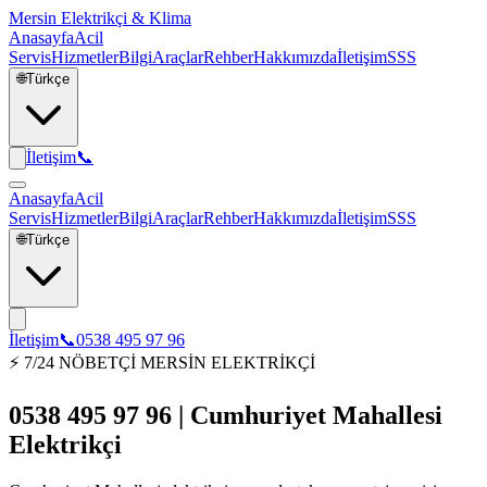
Mersin Elektrikçi & Klima
Anasayfa
Acil
Servis
Hizmetler
Bilgi
Araçlar
Rehber
Hakkımızda
İletişim
SSS
🌐
Türkçe
İletişim
📞
Anasayfa
Acil
Servis
Hizmetler
Bilgi
Araçlar
Rehber
Hakkımızda
İletişim
SSS
🌐
Türkçe
İletişim
📞
0538 495 97 96
⚡ 7/24 NÖBETÇİ MERSİN ELEKTRİKÇİ
0538 495 97 96 | Cumhuriyet Mahallesi
Elektrikçi