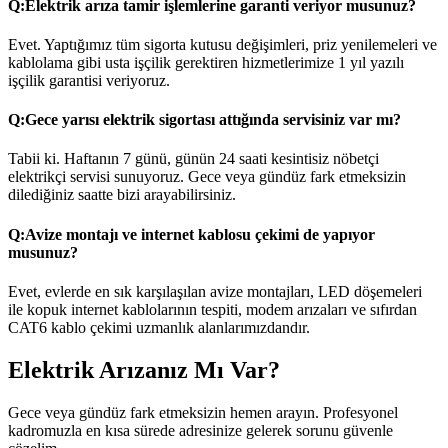
Q:
Elektrik arıza tamir işlemlerine garanti veriyor musunuz?
Evet. Yaptığımız tüm sigorta kutusu değişimleri, priz yenilemeleri ve
kablolama gibi usta işçilik gerektiren hizmetlerimize 1 yıl yazılı
işçilik garantisi veriyoruz.
Q:
Gece yarısı elektrik sigortası attığında servisiniz var mı?
Tabii ki. Haftanın 7 günü, günün 24 saati kesintisiz nöbetçi
elektrikçi servisi sunuyoruz. Gece veya gündüz fark etmeksizin
dilediğiniz saatte bizi arayabilirsiniz.
Q:
Avize montajı ve internet kablosu çekimi de yapıyor
musunuz?
Evet, evlerde en sık karşılaşılan avize montajları, LED döşemeleri
ile kopuk internet kablolarının tespiti, modem arızaları ve sıfırdan
CAT6 kablo çekimi uzmanlık alanlarımızdandır.
Elektrik Arızanız Mı Var?
Gece veya gündüz fark etmeksizin hemen arayın. Profesyonel
kadromuzla en kısa sürede adresinize gelerek sorunu güvenle