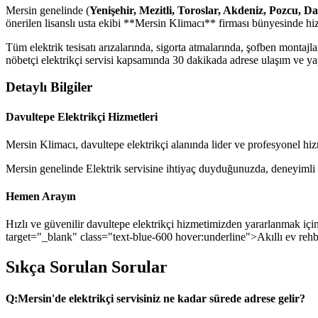
Mersin genelinde (
Yenişehir, Mezitli, Toroslar, Akdeniz, Pozcu, D
önerilen lisanslı usta ekibi **Mersin Klimacı** firması bünyesinde hi
Tüm elektrik tesisatı arızalarında, sigorta atmalarında, şofben monta
nöbetçi elektrikçi servisi kapsamında 30 dakikada adrese ulaşım ve yapı
Detaylı Bilgiler
Davultepe Elektrikçi Hizmetleri
Mersin Klimacı, davultepe elektrikçi alanında lider ve profesyonel hiz
Mersin genelinde Elektrik servisine ihtiyaç duyduğunuzda, deneyimli tek
Hemen Arayın
Hızlı ve güvenilir davultepe elektrikçi hizmetimizden yararlanmak için
target="_blank" class="text-blue-600 hover:underline">Akıllı ev rehb
Sıkça Sorulan Sorular
Q:
Mersin'de elektrikçi servisiniz ne kadar sürede adrese gelir?