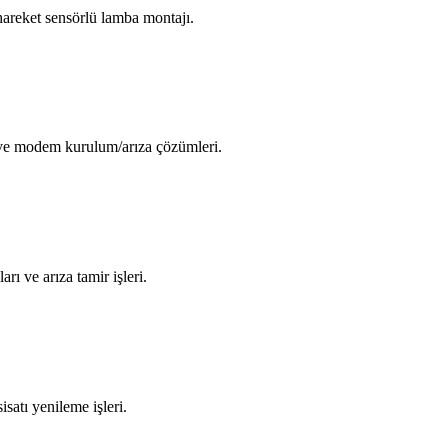
areket sensörlü lamba montajı.
i ve modem kurulum/arıza çözümleri.
arı ve arıza tamir işleri.
isatı yenileme işleri.