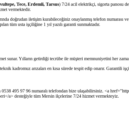
avultepe, Tece, Erdemli, Tarsus
) 7/24 acil elektrikçi, sigorta panosu d
zmet vermektedir.
jlarında doğrudan iletişim kurabileceğiniz onaylanmış telefon numarası 
lan tüm usta işçiliğine 1 yıl yazılı garanti sunmaktadır.
met sunar. Yılların getirdiği tecrübe ile müşteri memnuniyetini her zam
nik kadromuz arızaları en kısa sürede tespit edip onarır. Garantili işçi
 0538 495 97 96 numaralı telefondan bize ulaşabilirsiniz. <a href="https
eri</a> desteğiyle tüm Mersin ilçelerine 7/24 hizmet vermekteyiz.