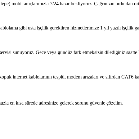
tepe) mobil araçlarımızla 7/24 hazır bekliyoruz. Çağrınızın ardından o
blolama gibi usta işçilik gerektiren hizmetlerimize 1 yıl yazılı işçilik ga
 servisi sunuyoruz. Gece veya gündüz fark etmeksizin dilediğiniz saatte b
?
 kopuk internet kablolarının tespiti, modem arızaları ve sıfırdan CAT6 
zla en kısa sürede adresinize gelerek sorunu güvenle çözelim.