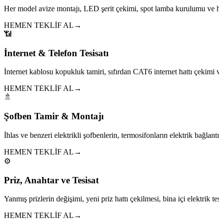
Her model avize montajı, LED şerit çekimi, spot lamba kurulumu ve h
HEMEN TEKLİF AL
→
📶
İnternet & Telefon Tesisatı
İnternet kablosu kopukluk tamiri, sıfırdan CAT6 internet hattı çekim
HEMEN TEKLİF AL
→
🚿
Şofben Tamir & Montajı
İhlas ve benzeri elektrikli şofbenlerin, termosifonların elektrik bağlantıl
HEMEN TEKLİF AL
→
⚙️
Priz, Anahtar ve Tesisat
Yanmış prizlerin değişimi, yeni priz hattı çekilmesi, bina içi elektrik tes
HEMEN TEKLİF AL
→