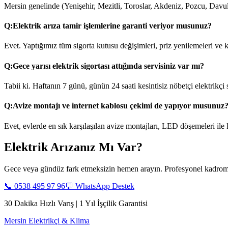
Mersin genelinde (Yenişehir, Mezitli, Toroslar, Akdeniz, Pozcu, Davul
Q:
Elektrik arıza tamir işlemlerine garanti veriyor musunuz?
Evet. Yaptığımız tüm sigorta kutusu değişimleri, priz yenilemeleri ve ka
Q:
Gece yarısı elektrik sigortası attığında servisiniz var mı?
Tabii ki. Haftanın 7 günü, günün 24 saati kesintisiz nöbetçi elektrikçi
Q:
Avize montajı ve internet kablosu çekimi de yapıyor musunuz
Evet, evlerde en sık karşılaşılan avize montajları, LED döşemeleri ile
Elektrik Arızanız Mı Var?
Gece veya gündüz fark etmeksizin hemen arayın. Profesyonel kadromu
📞
0538 495 97 96
💬 WhatsApp Destek
30 Dakika Hızlı Varış | 1 Yıl İşçilik Garantisi
Mersin Elektrikçi & Klima