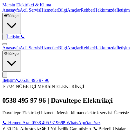
Mersin Elektrikçi & Klima
Anasayfa
Acil Servis
Hizmetler
Bilgi
Araçlar
Rehber
Hakkımızda
İletişim
🌐
Türkçe
İletişim
📞
Anasayfa
Acil Servis
Hizmetler
Bilgi
Araçlar
Rehber
Hakkımızda
İletişim
🌐
Türkçe
İletişim
📞
0538 495 97 96
⚡ 7/24 NÖBETÇİ MERSİN ELEKTRİKÇİ
0538 495 97 96 | Davultepe Elektrikçi
Davultepe Elektrikçi hizmeti. Mersin klimacı elektrik servisi. Ücretsi
📞 Hemen Ara:
0538 495 97 96
💬 WhatsApp'tan Yaz
⚡ 30 Dk. Adresteyiz
•
🛠️ 1 Yıl İşçilik Garantisi
•
👨‍🔧 Belgeli Ustalar