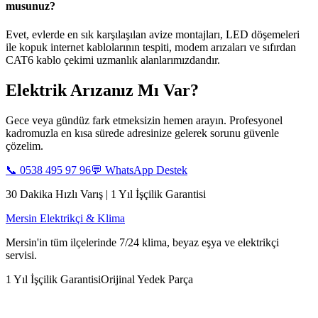
musunuz?
Evet, evlerde en sık karşılaşılan avize montajları, LED döşemeleri
ile kopuk internet kablolarının tespiti, modem arızaları ve sıfırdan
CAT6 kablo çekimi uzmanlık alanlarımızdandır.
Elektrik Arızanız Mı Var?
Gece veya gündüz fark etmeksizin hemen arayın. Profesyonel
kadromuzla en kısa sürede adresinize gelerek sorunu güvenle
çözelim.
📞
0538 495 97 96
💬 WhatsApp Destek
30 Dakika Hızlı Varış | 1 Yıl İşçilik Garantisi
Mersin Elektrikçi & Klima
Mersin'in tüm ilçelerinde 7/24 klima, beyaz eşya ve elektrikçi
servisi.
1 Yıl İşçilik Garantisi
Orijinal Yedek Parça