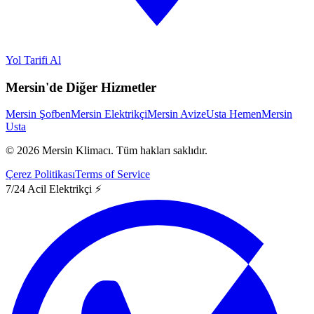
Yol Tarifi Al
Mersin'de Diğer Hizmetler
Mersin Şofben
Mersin Elektrikçi
Mersin Avize
Usta Hemen
Mersin
Usta
©
2026
Mersin Klimacı.
Tüm hakları saklıdır.
Çerez Politikası
Terms of Service
7/24 Acil Elektrikçi ⚡