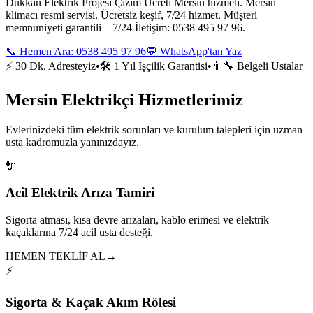
Dükkan Elektrik Projesi Çizim Ücreti Mersin hizmeti. Mersin
klimacı resmi servisi. Ücretsiz keşif, 7/24 hizmet. Müşteri
memnuniyeti garantili – 7/24 İletişim: 0538 495 97 96.
📞 Hemen Ara:
0538 495 97 96
💬 WhatsApp'tan Yaz
⚡ 30 Dk. Adresteyiz
•
🛠️ 1 Yıl İşçilik Garantisi
•
👨‍🔧 Belgeli Ustalar
Mersin Elektrikçi Hizmetlerimiz
Evlerinizdeki tüm elektrik sorunları ve kurulum talepleri için uzman
usta kadromuzla yanınızdayız.
🔌
Acil Elektrik Arıza Tamiri
Sigorta atması, kısa devre arızaları, kablo erimesi ve elektrik
kaçaklarına 7/24 acil usta desteği.
HEMEN TEKLİF AL
→
⚡
Sigorta & Kaçak Akım Rölesi