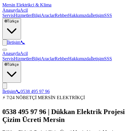
Mersin Elektrikçi & Klima
Anasayfa
Acil
Servis
Hizmetler
Bilgi
Araçlar
Rehber
Hakkımızda
İletişim
SSS
🌐
Türkçe
İletişim
📞
Anasayfa
Acil
Servis
Hizmetler
Bilgi
Araçlar
Rehber
Hakkımızda
İletişim
SSS
🌐
Türkçe
İletişim
📞
0538 495 97 96
⚡ 7/24 NÖBETÇİ MERSİN ELEKTRİKÇİ
0538 495 97 96 | Dükkan Elektrik Projesi
Çizim Ücreti Mersin