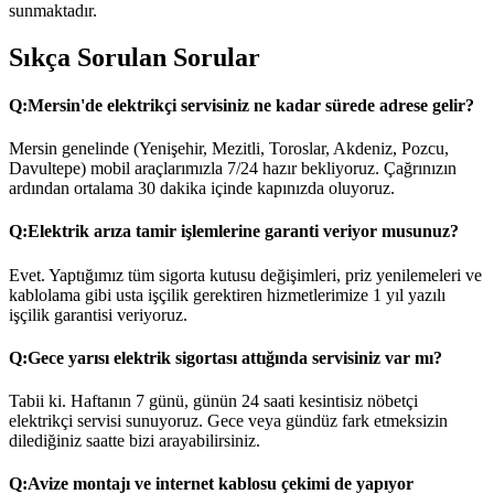
sunmaktadır.
Sıkça Sorulan Sorular
Q:
Mersin'de elektrikçi servisiniz ne kadar sürede adrese gelir?
Mersin genelinde (Yenişehir, Mezitli, Toroslar, Akdeniz, Pozcu,
Davultepe) mobil araçlarımızla 7/24 hazır bekliyoruz. Çağrınızın
ardından ortalama 30 dakika içinde kapınızda oluyoruz.
Q:
Elektrik arıza tamir işlemlerine garanti veriyor musunuz?
Evet. Yaptığımız tüm sigorta kutusu değişimleri, priz yenilemeleri ve
kablolama gibi usta işçilik gerektiren hizmetlerimize 1 yıl yazılı
işçilik garantisi veriyoruz.
Q:
Gece yarısı elektrik sigortası attığında servisiniz var mı?
Tabii ki. Haftanın 7 günü, günün 24 saati kesintisiz nöbetçi
elektrikçi servisi sunuyoruz. Gece veya gündüz fark etmeksizin
dilediğiniz saatte bizi arayabilirsiniz.
Q:
Avize montajı ve internet kablosu çekimi de yapıyor