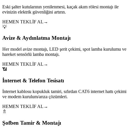
Eski şalter kutularının yenilenmesi, kaçak akım rölesi montajı ile
evinizin elektrik güvenliğini artırın.
HEMEN TEKLİF AL
→
💡
Avize & Aydınlatma Montajı
Her model avize montajı, LED şerit çekimi, spot lamba kurulumu ve
hareket sensörlü lamba montajı.
HEMEN TEKLİF AL
→
📶
İnternet & Telefon Tesisatı
İnternet kablosu kopukluk tamiri, sıfırdan CAT6 internet hattı çekimi
ve modem kurulum/arıza çözümleri.
HEMEN TEKLİF AL
→
🚿
Şofben Tamir & Montajı