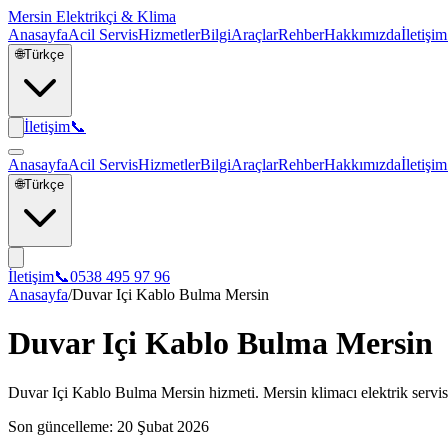
Mersin Elektrikçi & Klima
Anasayfa
Acil Servis
Hizmetler
Bilgi
Araçlar
Rehber
Hakkımızda
İletişim
🌐
Türkçe
İletişim
📞
Anasayfa
Acil Servis
Hizmetler
Bilgi
Araçlar
Rehber
Hakkımızda
İletişim
🌐
Türkçe
İletişim
📞
0538 495 97 96
Anasayfa
/
Duvar Içi Kablo Bulma Mersin
Duvar Içi Kablo Bulma Mersin
Duvar Içi Kablo Bulma Mersin hizmeti. Mersin klimacı elektrik servisi
Son güncelleme:
20 Şubat 2026