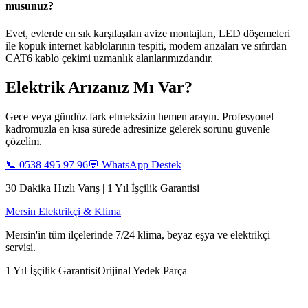
musunuz?
Evet, evlerde en sık karşılaşılan avize montajları, LED döşemeleri
ile kopuk internet kablolarının tespiti, modem arızaları ve sıfırdan
CAT6 kablo çekimi uzmanlık alanlarımızdandır.
Elektrik Arızanız Mı Var?
Gece veya gündüz fark etmeksizin hemen arayın. Profesyonel
kadromuzla en kısa sürede adresinize gelerek sorunu güvenle
çözelim.
📞
0538 495 97 96
💬 WhatsApp Destek
30 Dakika Hızlı Varış | 1 Yıl İşçilik Garantisi
Mersin Elektrikçi & Klima
Mersin'in tüm ilçelerinde 7/24 klima, beyaz eşya ve elektrikçi
servisi.
1 Yıl İşçilik Garantisi
Orijinal Yedek Parça