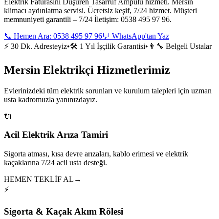
Elektrik Faturasını Düşüren Tasarruf Ampulü hizmeti. Mersin
klimacı aydınlatma servisi. Ücretsiz keşif, 7/24 hizmet. Müşteri
memnuniyeti garantili – 7/24 İletişim: 0538 495 97 96.
📞 Hemen Ara:
0538 495 97 96
💬 WhatsApp'tan Yaz
⚡ 30 Dk. Adresteyiz
•
🛠️ 1 Yıl İşçilik Garantisi
•
👨‍🔧 Belgeli Ustalar
Mersin Elektrikçi Hizmetlerimiz
Evlerinizdeki tüm elektrik sorunları ve kurulum talepleri için uzman
usta kadromuzla yanınızdayız.
🔌
Acil Elektrik Arıza Tamiri
Sigorta atması, kısa devre arızaları, kablo erimesi ve elektrik
kaçaklarına 7/24 acil usta desteği.
HEMEN TEKLİF AL
→
⚡
Sigorta & Kaçak Akım Rölesi