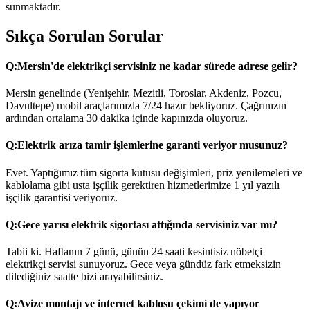
sunmaktadır.
Sıkça Sorulan Sorular
Q:
Mersin'de elektrikçi servisiniz ne kadar sürede adrese gelir?
Mersin genelinde (Yenişehir, Mezitli, Toroslar, Akdeniz, Pozcu,
Davultepe) mobil araçlarımızla 7/24 hazır bekliyoruz. Çağrınızın
ardından ortalama 30 dakika içinde kapınızda oluyoruz.
Q:
Elektrik arıza tamir işlemlerine garanti veriyor musunuz?
Evet. Yaptığımız tüm sigorta kutusu değişimleri, priz yenilemeleri ve
kablolama gibi usta işçilik gerektiren hizmetlerimize 1 yıl yazılı
işçilik garantisi veriyoruz.
Q:
Gece yarısı elektrik sigortası attığında servisiniz var mı?
Tabii ki. Haftanın 7 günü, günün 24 saati kesintisiz nöbetçi
elektrikçi servisi sunuyoruz. Gece veya gündüz fark etmeksizin
dilediğiniz saatte bizi arayabilirsiniz.
Q:
Avize montajı ve internet kablosu çekimi de yapıyor