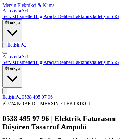
Mersin Elektrikçi & Klima
Anasayfa
Acil
Servis
Hizmetler
Bilgi
Araçlar
Rehber
Hakkımızda
İletişim
SSS
🌐
Türkçe
İletişim
📞
Anasayfa
Acil
Servis
Hizmetler
Bilgi
Araçlar
Rehber
Hakkımızda
İletişim
SSS
🌐
Türkçe
İletişim
📞
0538 495 97 96
⚡ 7/24 NÖBETÇİ MERSİN ELEKTRİKÇİ
0538 495 97 96 | Elektrik Faturasını
Düşüren Tasarruf Ampulü