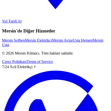
Yol Tarifi Al
Mersin'de Diğer Hizmetler
Mersin Şofben
Mersin Elektrikçi
Mersin Avize
Usta Hemen
Mersin
Usta
©
2026
Mersin Klimacı.
Tüm hakları saklıdır.
Çerez Politikası
Terms of Service
7/24 Acil Elektrikçi ⚡