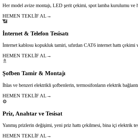
Her model avize montajı, LED şerit çekimi, spot lamba kurulumu ve h
HEMEN TEKLİF AL
→
📶
İnternet & Telefon Tesisatı
İnternet kablosu kopukluk tamiri, sıfırdan CAT6 internet hattı çekim
HEMEN TEKLİF AL
→
🚿
Şofben Tamir & Montajı
İhlas ve benzeri elektrikli şofbenlerin, termosifonların elektrik bağlantıl
HEMEN TEKLİF AL
→
⚙️
Priz, Anahtar ve Tesisat
Yanmış prizlerin değişimi, yeni priz hattı çekilmesi, bina içi elektrik tes
HEMEN TEKLİF AL
→