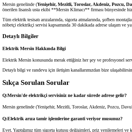
Mersin genelinde (
Yenişehir, Mezitli, Toroslar, Akdeniz, Pozcu, D
önerilen lisanslı usta ekibi **Mersin Klimacı** firması bünyesinde hi
Tüm elektrik tesisatı arızalarında, sigorta atmalarında, şofben monta
nöbetçi elektrikçi servisi kapsamında 30 dakikada adrese ulaşım ve yapı
Detaylı Bilgiler
Elektrik Mersin Hakkında Bilgi
Elektrik Mersin konusunda merak ettiğiniz her şey ve profesyonel serv
Detaylı bilgi ve randevu için iletişim kanallarımızdan bize ulaşabilirsin
Sıkça Sorulan Sorular
Q:
Mersin'de elektrikçi servisiniz ne kadar sürede adrese gelir?
Mersin genelinde (Yenişehir, Mezitli, Toroslar, Akdeniz, Pozcu, Davul
Q:
Elektrik arıza tamir işlemlerine garanti veriyor musunuz?
Evet. Yaptığımız tüm sigorta kutusu değişimleri, priz yenilemeleri ve ka