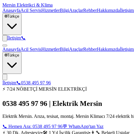
Mersin Elektrikçi & Klima
Anasayfa
Acil Servis
Hizmetler
Bilgi
Araçlar
Rehber
Hakkımızda
İletişim
🌐
Türkçe
İletişim
📞
Anasayfa
Acil Servis
Hizmetler
Bilgi
Araçlar
Rehber
Hakkımızda
İletişim
🌐
Türkçe
İletişim
📞
0538 495 97 96
⚡ 7/24 NÖBETÇİ MERSİN ELEKTRİKÇİ
0538 495 97 96 | Elektrik Mersin
Elektrik Mersin. Arıza, tesisat, montaj. Mersin Klimacı 7/24 elektrik 
📞 Hemen Ara:
0538 495 97 96
💬 WhatsApp'tan Yaz
⚡ 30 Dk. Adresteyiz
•
🛠️ 1 Yıl İşçilik Garantisi
•
👨‍🔧 Belgeli Ustalar