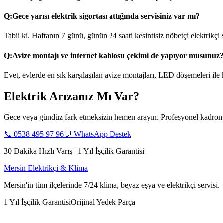
Q:
Gece yarısı elektrik sigortası attığında servisiniz var mı?
Tabii ki. Haftanın 7 günü, günün 24 saati kesintisiz nöbetçi elektrikçi
Q:
Avize montajı ve internet kablosu çekimi de yapıyor musunuz
Evet, evlerde en sık karşılaşılan avize montajları, LED döşemeleri ile
Elektrik Arızanız Mı Var?
Gece veya gündüz fark etmeksizin hemen arayın. Profesyonel kadromu
📞
0538 495 97 96
💬 WhatsApp Destek
30 Dakika Hızlı Varış | 1 Yıl İşçilik Garantisi
Mersin Elektrikçi & Klima
Mersin'in tüm ilçelerinde 7/24 klima, beyaz eşya ve elektrikçi servisi.
1 Yıl İşçilik Garantisi
Orijinal Yedek Parça