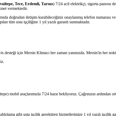
avultepe, Tece, Erdemli, Tarsus
) 7/24 acil elektrikçi, sigorta panosu d
zmet vermektedir.
jlarında doğrudan iletişim kurabileceğiniz onaylanmış telefon numarası 
lan tüm usta işçiliğine 1 yıl yazılı garanti sunmaktadır.
is desteği için Mersin Klimacı her zaman yanınızda. Mersin'in her nokta
iz.
tepe) mobil araçlarımızla 7/24 hazır bekliyoruz. Çağrınızın ardından o
blolama gibi usta işçilik gerektiren hizmetlerimize 1 yıl yazılı işçilik ga