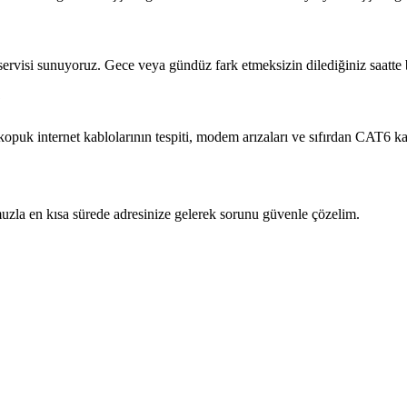
 servisi sunuyoruz. Gece veya gündüz fark etmeksizin dilediğiniz saatte b
?
 kopuk internet kablolarının tespiti, modem arızaları ve sıfırdan CAT6 
zla en kısa sürede adresinize gelerek sorunu güvenle çözelim.