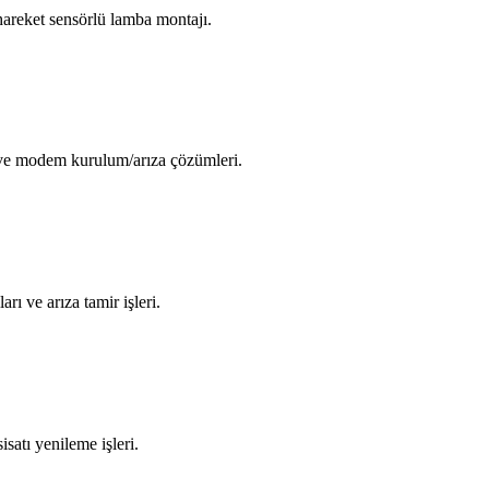
areket sensörlü lamba montajı.
i ve modem kurulum/arıza çözümleri.
arı ve arıza tamir işleri.
isatı yenileme işleri.