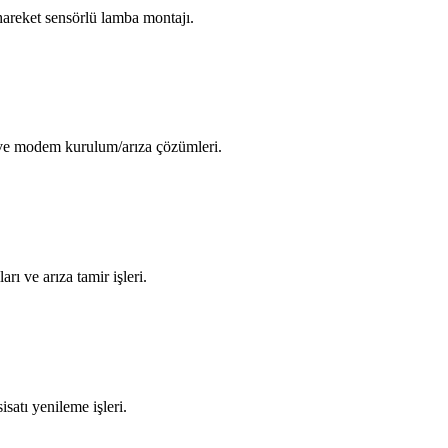
areket sensörlü lamba montajı.
i ve modem kurulum/arıza çözümleri.
arı ve arıza tamir işleri.
isatı yenileme işleri.