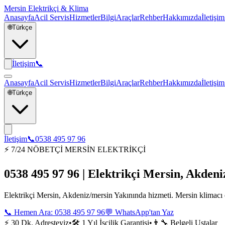
Mersin Elektrikçi & Klima
Anasayfa
Acil Servis
Hizmetler
Bilgi
Araçlar
Rehber
Hakkımızda
İletişim
🌐
Türkçe
İletişim
📞
Anasayfa
Acil Servis
Hizmetler
Bilgi
Araçlar
Rehber
Hakkımızda
İletişim
🌐
Türkçe
İletişim
📞
0538 495 97 96
⚡ 7/24 NÖBETÇİ MERSİN ELEKTRİKÇİ
0538 495 97 96 | Elektrikçi Mersin, Akden
Elektrikçi Mersin, Akdeniz/mersin Yakınında hizmeti. Mersin klimacı el
📞 Hemen Ara:
0538 495 97 96
💬 WhatsApp'tan Yaz
⚡ 30 Dk. Adresteyiz
•
🛠️ 1 Yıl İşçilik Garantisi
•
👨‍🔧 Belgeli Ustalar