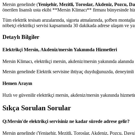
Mersin genelinde (
Yenişehir, Mezitli, Toroslar, Akdeniz, Pozcu, D
önerilen lisanslı usta ekibi **Mersin Klimacı** firması bünyesinde hi
Tüm elektrik tesisatı arızalarında, sigorta atmalarında, şofben monta
nöbetçi elektrikçi servisi kapsamında 30 dakikada adrese ulaşım ve yapı
Detaylı Bilgiler
Elektrikçi Mersin, Akdeniz/mersin Yakınında Hizmetleri
Mersin Klimacı, elektrikçi mersin, akdeniz/mersin yakınında alanında 
Mersin genelinde Elektrik servisine ihtiyaç duyduğunuzda, deneyimli tek
Hemen Arayın
Hızlı ve güvenilir elektrikçi mersin, akdeniz/mersin yakınında hizmet
Sıkça Sorulan Sorular
Q:
Mersin'de elektrikçi servisiniz ne kadar sürede adrese gelir?
Mersin genelinde (Yenişehir, Mezitli, Toroslar, Akdeniz, Pozcu, Davul