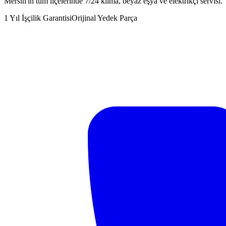
Mersin'in tüm ilçelerinde 7/24 klima, beyaz eşya ve elektrikçi servisi.
1 Yıl İşçilik Garantisi
Orijinal Yedek Parça