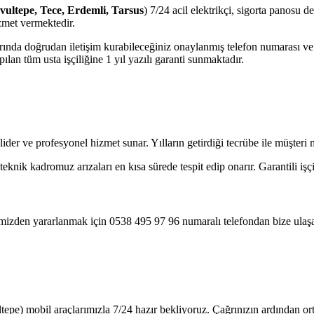
avultepe, Tece, Erdemli, Tarsus
) 7/24 acil elektrikçi, sigorta panosu d
zmet vermektedir.
jlarında doğrudan iletişim kurabileceğiniz onaylanmış telefon numarası 
lan tüm usta işçiliğine 1 yıl yazılı garanti sunmaktadır.
lider ve profesyonel hizmet sunar. Yılların getirdiği tecrübe ile müşte
nik kadromuz arızaları en kısa sürede tespit edip onarır. Garantili işçi
imizden yararlanmak için 0538 495 97 96 numaralı telefondan bize ulaşa
tepe) mobil araçlarımızla 7/24 hazır bekliyoruz. Çağrınızın ardından o