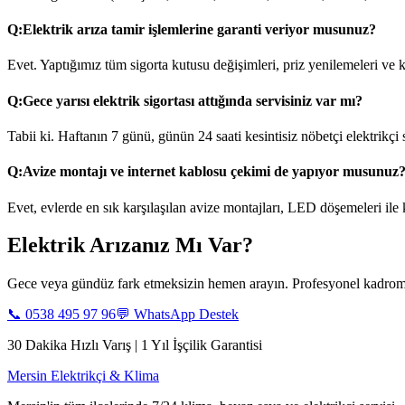
Q:
Elektrik arıza tamir işlemlerine garanti veriyor musunuz?
Evet. Yaptığımız tüm sigorta kutusu değişimleri, priz yenilemeleri ve ka
Q:
Gece yarısı elektrik sigortası attığında servisiniz var mı?
Tabii ki. Haftanın 7 günü, günün 24 saati kesintisiz nöbetçi elektrikçi
Q:
Avize montajı ve internet kablosu çekimi de yapıyor musunuz
Evet, evlerde en sık karşılaşılan avize montajları, LED döşemeleri ile
Elektrik Arızanız Mı Var?
Gece veya gündüz fark etmeksizin hemen arayın. Profesyonel kadromu
📞
0538 495 97 96
💬 WhatsApp Destek
30 Dakika Hızlı Varış | 1 Yıl İşçilik Garantisi
Mersin Elektrikçi & Klima