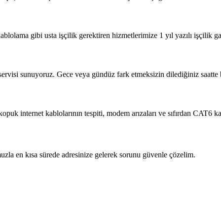
blolama gibi usta işçilik gerektiren hizmetlerimize 1 yıl yazılı işçilik ga
 servisi sunuyoruz. Gece veya gündüz fark etmeksizin dilediğiniz saatte b
?
 kopuk internet kablolarının tespiti, modem arızaları ve sıfırdan CAT6 
zla en kısa sürede adresinize gelerek sorunu güvenle çözelim.