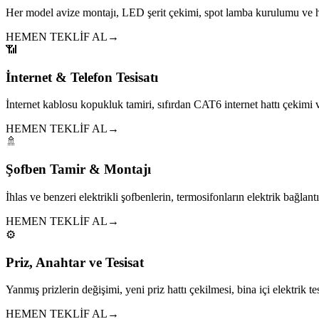
Her model avize montajı, LED şerit çekimi, spot lamba kurulumu ve h
HEMEN TEKLİF AL
→
📶
İnternet & Telefon Tesisatı
İnternet kablosu kopukluk tamiri, sıfırdan CAT6 internet hattı çekim
HEMEN TEKLİF AL
→
🚿
Şofben Tamir & Montajı
İhlas ve benzeri elektrikli şofbenlerin, termosifonların elektrik bağlantıl
HEMEN TEKLİF AL
→
⚙️
Priz, Anahtar ve Tesisat
Yanmış prizlerin değişimi, yeni priz hattı çekilmesi, bina içi elektrik tes
HEMEN TEKLİF AL
→