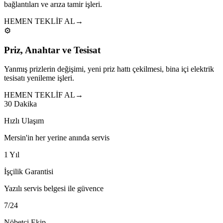
bağlantıları ve arıza tamir işleri.
HEMEN TEKLİF AL
→
⚙️
Priz, Anahtar ve Tesisat
Yanmış prizlerin değişimi, yeni priz hattı çekilmesi, bina içi elektrik
tesisatı yenileme işleri.
HEMEN TEKLİF AL
→
30 Dakika
Hızlı Ulaşım
Mersin'in her yerine anında servis
1 Yıl
İşçilik Garantisi
Yazılı servis belgesi ile güvence
7/24
Nöbetçi Ekip