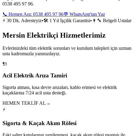
0538 495 97 96.
📞 Hemen Ara:
0538 495 97 96
💬 WhatsApp'tan Yaz
⚡ 30 Dk. Adresteyiz
•
🛠️ 1 Yıl İşçilik Garantisi
•
👨‍🔧 Belgeli Ustalar
Mersin Elektrikçi Hizmetlerimiz
Evlerinizdeki tüm elektrik sorunları ve kurulum talepleri için uzman
usta kadromuzla yanınızdayız.
🔌
Acil Elektrik Arıza Tamiri
Sigorta atması, kısa devre arızaları, kablo erimesi ve elektrik
kaçaklarına 7/24 acil usta desteği.
HEMEN TEKLİF AL
→
⚡
Sigorta & Kaçak Akım Rölesi
Eski şalter kutularının yenilenmesi, kaçak akım rölesi montajı ile