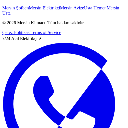
Mersin Şofben
Mersin Elektrikçi
Mersin Avize
Usta Hemen
Mersin
Usta
©
2026
Mersin Klimacı.
Tüm hakları saklıdır.
Çerez Politikası
Terms of Service
7/24 Acil Elektrikçi ⚡