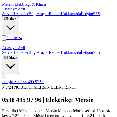
Mersin Elektrikçi & Klima
Anasayfa
Acil
Servis
Hizmetler
Bilgi
Araçlar
Rehber
Hakkımızda
İletişim
SSS
🌐
Türkçe
İletişim
📞
Anasayfa
Acil
Servis
Hizmetler
Bilgi
Araçlar
Rehber
Hakkımızda
İletişim
SSS
🌐
Türkçe
İletişim
📞
0538 495 97 96
⚡ 7/24 NÖBETÇİ MERSİN ELEKTRİKÇİ
0538 495 97 96 | Elektrikçi Mersin
Elektrikçi Mersin hizmeti. Mersin klimacı elektrik servisi. Ücretsiz
keşif, 7/24 hizmet. Müşteri memnuniyeti garantili – 7/24 İletişim: