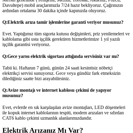
Davultepe) mobil araçlarımızla 7/24 hazır bekliyoruz. Çağrınızın
ardından ortalama 30 dakika içinde kapınızda oluyoruz.
Q:
Elektrik arıza tamir işlemlerine garanti veriyor musunuz?
Evet. Yaptığımız tüm sigorta kutusu değişimleri, priz yenilemeleri ve
kablolama gibi usta işçilik gerektiren hizmetlerimize 1 yıl yazılı
işçilik garantisi veriyoruz.
Q:
Gece yarısı elektrik sigortası attığında servisiniz var mı?
Tabii ki. Haftanın 7 günü, günün 24 saati kesintisiz nöbetçi
elektrikçi servisi sunuyoruz. Gece veya gündüz fark etmeksizin
dilediğiniz saatte bizi arayabilirsiniz.
Q:
Avize montajı ve internet kablosu çekimi de yapıyor
musunuz?
Evet, evlerde en sık karşılaşılan avize montajları, LED döşemeleri
ile kopuk internet kablolarının tespiti, modem arızaları ve sıfırdan
CAT6 kablo çekimi uzmanlık alanlarımızdandır.
Elektrik Arızanız Mı Var?