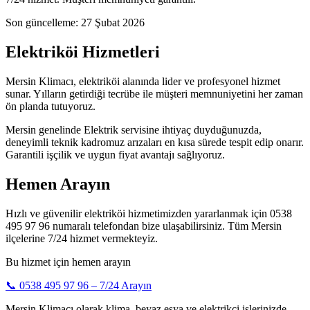
Son güncelleme:
27 Şubat 2026
Elektriköi Hizmetleri
Mersin Klimacı, elektriköi alanında lider ve profesyonel hizmet
sunar. Yılların getirdiği tecrübe ile müşteri memnuniyetini her zaman
ön planda tutuyoruz.
Mersin genelinde Elektrik servisine ihtiyaç duyduğunuzda,
deneyimli teknik kadromuz arızaları en kısa sürede tespit edip onarır.
Garantili işçilik ve uygun fiyat avantajı sağlıyoruz.
Hemen Arayın
Hızlı ve güvenilir elektriköi hizmetimizden yararlanmak için 0538
495 97 96 numaralı telefondan bize ulaşabilirsiniz. Tüm Mersin
ilçelerine 7/24 hizmet vermekteyiz.
Bu hizmet için hemen arayın
📞
0538 495 97 96
– 7/24 Arayın
Mersin Klimacı olarak klima, beyaz eşya ve elektrikçi işlerinizde