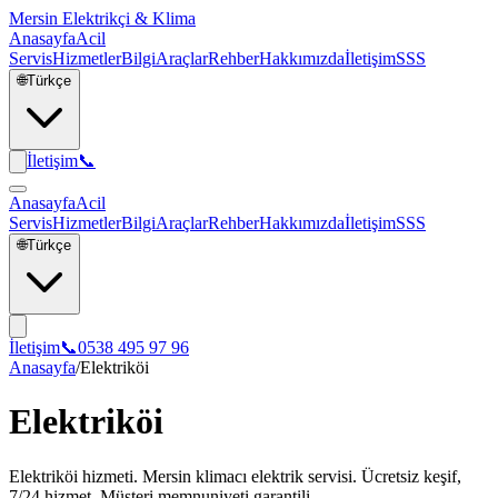
Mersin Elektrikçi & Klima
Anasayfa
Acil
Servis
Hizmetler
Bilgi
Araçlar
Rehber
Hakkımızda
İletişim
SSS
🌐
Türkçe
İletişim
📞
Anasayfa
Acil
Servis
Hizmetler
Bilgi
Araçlar
Rehber
Hakkımızda
İletişim
SSS
🌐
Türkçe
İletişim
📞
0538 495 97 96
Anasayfa
/
Elektriköi
Elektriköi
Elektriköi hizmeti. Mersin klimacı elektrik servisi. Ücretsiz keşif,
7/24 hizmet. Müşteri memnuniyeti garantili.