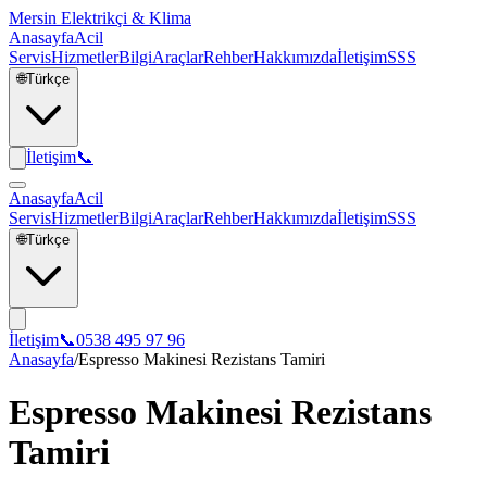
Mersin Elektrikçi & Klima
Anasayfa
Acil
Servis
Hizmetler
Bilgi
Araçlar
Rehber
Hakkımızda
İletişim
SSS
🌐
Türkçe
İletişim
📞
Anasayfa
Acil
Servis
Hizmetler
Bilgi
Araçlar
Rehber
Hakkımızda
İletişim
SSS
🌐
Türkçe
İletişim
📞
0538 495 97 96
Anasayfa
/
Espresso Makinesi Rezistans Tamiri
Espresso Makinesi Rezistans
Tamiri