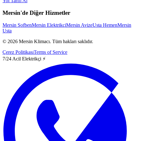
Yol Tarifi Al
Mersin'de Diğer Hizmetler
Mersin Şofben
Mersin Elektrikçi
Mersin Avize
Usta Hemen
Mersin
Usta
©
2026
Mersin Klimacı.
Tüm hakları saklıdır.
Çerez Politikası
Terms of Service
7/24 Acil Elektrikçi ⚡