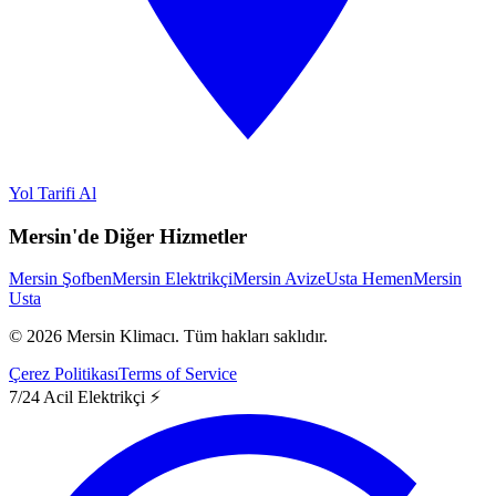
Yol Tarifi Al
Mersin'de Diğer Hizmetler
Mersin Şofben
Mersin Elektrikçi
Mersin Avize
Usta Hemen
Mersin
Usta
©
2026
Mersin Klimacı.
Tüm hakları saklıdır.
Çerez Politikası
Terms of Service
7/24 Acil Elektrikçi ⚡