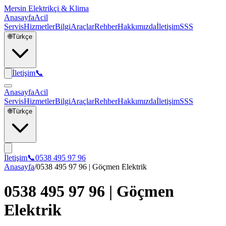
Mersin Elektrikçi & Klima
Anasayfa
Acil
Servis
Hizmetler
Bilgi
Araçlar
Rehber
Hakkımızda
İletişim
SSS
🌐
Türkçe
İletişim
📞
Anasayfa
Acil
Servis
Hizmetler
Bilgi
Araçlar
Rehber
Hakkımızda
İletişim
SSS
🌐
Türkçe
İletişim
📞
0538 495 97 96
Anasayfa
/
0538 495 97 96 | Göçmen Elektrik
0538 495 97 96 | Göçmen
Elektrik