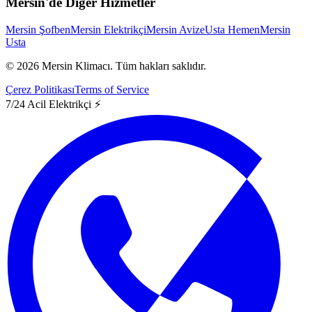
Mersin'de Diğer Hizmetler
Mersin Şofben
Mersin Elektrikçi
Mersin Avize
Usta Hemen
Mersin
Usta
©
2026
Mersin Klimacı.
Tüm hakları saklıdır.
Çerez Politikası
Terms of Service
7/24 Acil Elektrikçi ⚡