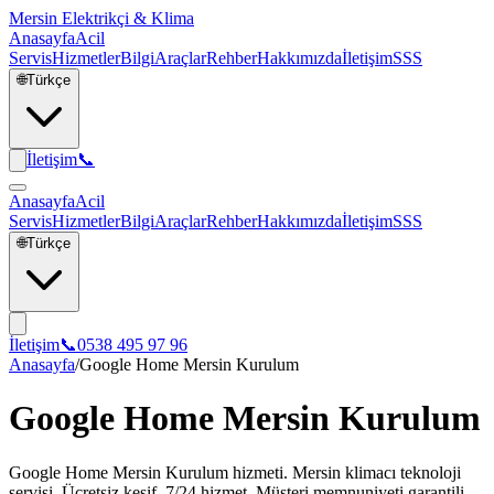
Mersin Elektrikçi & Klima
Anasayfa
Acil
Servis
Hizmetler
Bilgi
Araçlar
Rehber
Hakkımızda
İletişim
SSS
🌐
Türkçe
İletişim
📞
Anasayfa
Acil
Servis
Hizmetler
Bilgi
Araçlar
Rehber
Hakkımızda
İletişim
SSS
🌐
Türkçe
İletişim
📞
0538 495 97 96
Anasayfa
/
Google Home Mersin Kurulum
Google Home Mersin Kurulum
Google Home Mersin Kurulum hizmeti. Mersin klimacı teknoloji
servisi. Ücretsiz keşif, 7/24 hizmet. Müşteri memnuniyeti garantili.