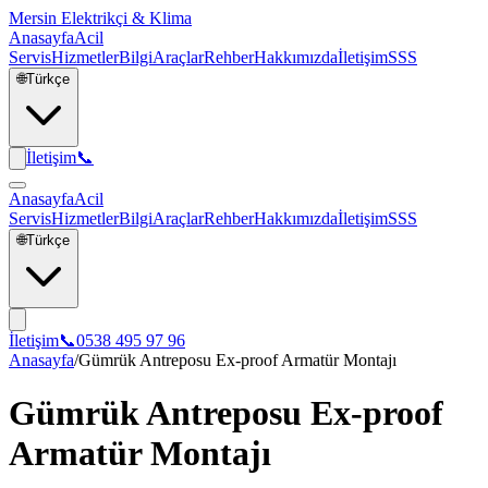
Mersin Elektrikçi & Klima
Anasayfa
Acil
Servis
Hizmetler
Bilgi
Araçlar
Rehber
Hakkımızda
İletişim
SSS
🌐
Türkçe
İletişim
📞
Anasayfa
Acil
Servis
Hizmetler
Bilgi
Araçlar
Rehber
Hakkımızda
İletişim
SSS
🌐
Türkçe
İletişim
📞
0538 495 97 96
Anasayfa
/
Gümrük Antreposu Ex-proof Armatür Montajı
Gümrük Antreposu Ex-proof
Armatür Montajı