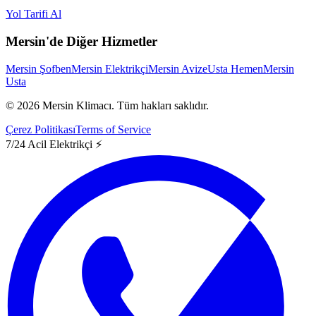
Yol Tarifi Al
Mersin'de Diğer Hizmetler
Mersin Şofben
Mersin Elektrikçi
Mersin Avize
Usta Hemen
Mersin
Usta
©
2026
Mersin Klimacı.
Tüm hakları saklıdır.
Çerez Politikası
Terms of Service
7/24 Acil Elektrikçi ⚡