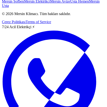
Mersin Şofben
Mersin Elektrikçi
Mersin Avize
Usta Hemen
Mersin
Usta
©
2026
Mersin Klimacı.
Tüm hakları saklıdır.
Çerez Politikası
Terms of Service
7/24 Acil Elektrikçi ⚡