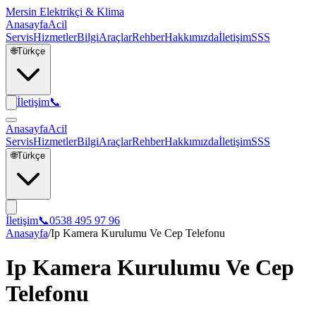
Mersin Elektrikçi & Klima
Anasayfa
Acil
Servis
Hizmetler
Bilgi
Araçlar
Rehber
Hakkımızda
İletişim
SSS
🌐
Türkçe
İletişim
📞
Anasayfa
Acil
Servis
Hizmetler
Bilgi
Araçlar
Rehber
Hakkımızda
İletişim
SSS
🌐
Türkçe
İletişim
📞
0538 495 97 96
Anasayfa
/
Ip Kamera Kurulumu Ve Cep Telefonu
Ip Kamera Kurulumu Ve Cep
Telefonu