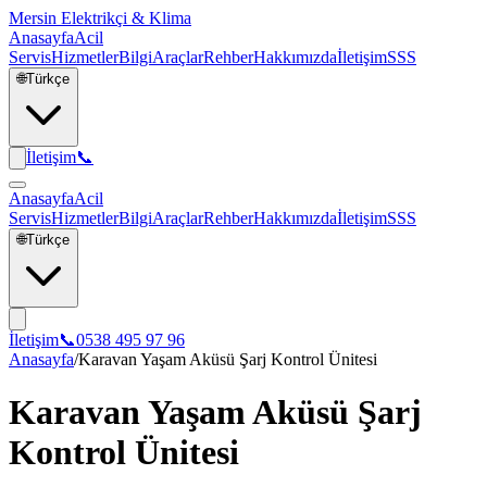
Mersin Elektrikçi & Klima
Anasayfa
Acil
Servis
Hizmetler
Bilgi
Araçlar
Rehber
Hakkımızda
İletişim
SSS
🌐
Türkçe
İletişim
📞
Anasayfa
Acil
Servis
Hizmetler
Bilgi
Araçlar
Rehber
Hakkımızda
İletişim
SSS
🌐
Türkçe
İletişim
📞
0538 495 97 96
Anasayfa
/
Karavan Yaşam Aküsü Şarj Kontrol Ünitesi
Karavan Yaşam Aküsü Şarj
Kontrol Ünitesi