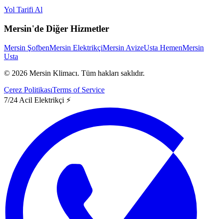
Yol Tarifi Al
Mersin'de Diğer Hizmetler
Mersin Şofben
Mersin Elektrikçi
Mersin Avize
Usta Hemen
Mersin
Usta
©
2026
Mersin Klimacı.
Tüm hakları saklıdır.
Çerez Politikası
Terms of Service
7/24 Acil Elektrikçi ⚡