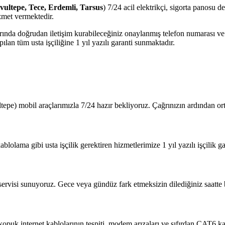
avultepe, Tece, Erdemli, Tarsus
) 7/24 acil elektrikçi, sigorta panosu d
zmet vermektedir.
jlarında doğrudan iletişim kurabileceğiniz onaylanmış telefon numarası 
lan tüm usta işçiliğine 1 yıl yazılı garanti sunmaktadır.
tepe) mobil araçlarımızla 7/24 hazır bekliyoruz. Çağrınızın ardından o
blolama gibi usta işçilik gerektiren hizmetlerimize 1 yıl yazılı işçilik ga
 servisi sunuyoruz. Gece veya gündüz fark etmeksizin dilediğiniz saatte b
?
 kopuk internet kablolarının tespiti, modem arızaları ve sıfırdan CAT6 