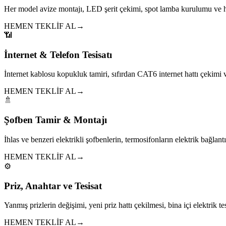
Her model avize montajı, LED şerit çekimi, spot lamba kurulumu ve h
HEMEN TEKLİF AL
→
📶
İnternet & Telefon Tesisatı
İnternet kablosu kopukluk tamiri, sıfırdan CAT6 internet hattı çekim
HEMEN TEKLİF AL
→
🚿
Şofben Tamir & Montajı
İhlas ve benzeri elektrikli şofbenlerin, termosifonların elektrik bağlantıl
HEMEN TEKLİF AL
→
⚙️
Priz, Anahtar ve Tesisat
Yanmış prizlerin değişimi, yeni priz hattı çekilmesi, bina içi elektrik tes
HEMEN TEKLİF AL
→