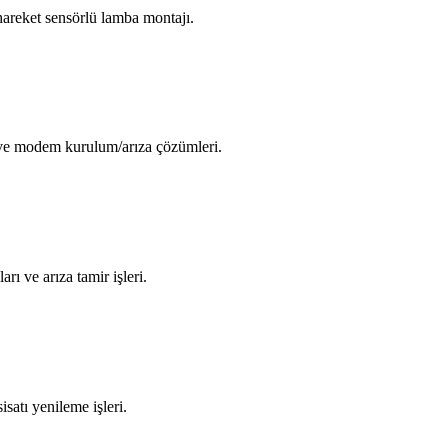
areket sensörlü lamba montajı.
i ve modem kurulum/arıza çözümleri.
arı ve arıza tamir işleri.
isatı yenileme işleri.