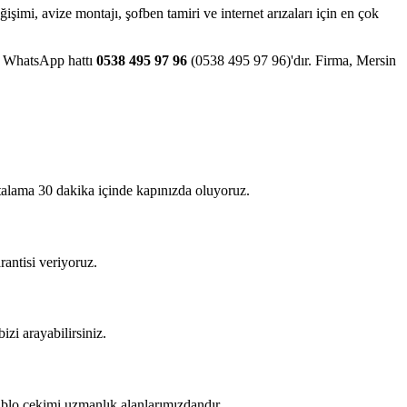
eğişimi, avize montajı, şofben tamiri ve internet arızaları için en çok
ve WhatsApp hattı
0538 495 97 96
(0538 495 97 96)'dır. Firma, Mersin
rtalama 30 dakika içinde kapınızda oluyoruz.
rantisi veriyoruz.
izi arayabilirsiniz.
kablo çekimi uzmanlık alanlarımızdandır.