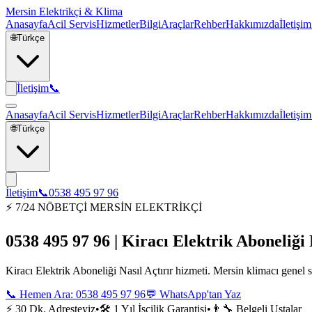
Mersin Elektrikçi & Klima
Anasayfa
Acil Servis
Hizmetler
Bilgi
Araçlar
Rehber
Hakkımızda
İletişim
🌐
Türkçe
İletişim
📞
Anasayfa
Acil Servis
Hizmetler
Bilgi
Araçlar
Rehber
Hakkımızda
İletişim
🌐
Türkçe
İletişim
📞
0538 495 97 96
⚡ 7/24 NÖBETÇİ MERSİN ELEKTRİKÇİ
0538 495 97 96 | Kiracı Elektrik Aboneliği 
Kiracı Elektrik Aboneliği Nasıl Açtırır hizmeti. Mersin klimacı genel s
📞 Hemen Ara:
0538 495 97 96
💬 WhatsApp'tan Yaz
⚡ 30 Dk. Adresteyiz
•
🛠️ 1 Yıl İşçilik Garantisi
•
👨‍🔧 Belgeli Ustalar