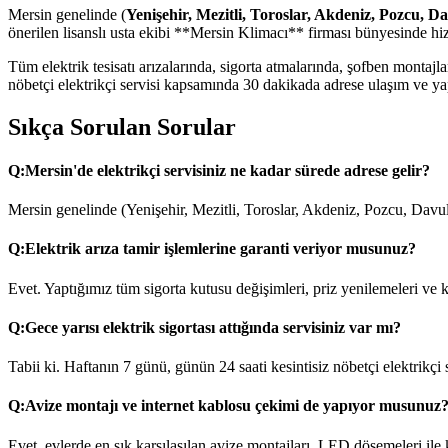
Mersin genelinde (
Yenişehir, Mezitli, Toroslar, Akdeniz, Pozcu, D
önerilen lisanslı usta ekibi **Mersin Klimacı** firması bünyesinde hi
Tüm elektrik tesisatı arızalarında, sigorta atmalarında, şofben monta
nöbetçi elektrikçi servisi kapsamında 30 dakikada adrese ulaşım ve yapı
Sıkça Sorulan Sorular
Q:
Mersin'de elektrikçi servisiniz ne kadar sürede adrese gelir?
Mersin genelinde (Yenişehir, Mezitli, Toroslar, Akdeniz, Pozcu, Davul
Q:
Elektrik arıza tamir işlemlerine garanti veriyor musunuz?
Evet. Yaptığımız tüm sigorta kutusu değişimleri, priz yenilemeleri ve ka
Q:
Gece yarısı elektrik sigortası attığında servisiniz var mı?
Tabii ki. Haftanın 7 günü, günün 24 saati kesintisiz nöbetçi elektrikçi
Q:
Avize montajı ve internet kablosu çekimi de yapıyor musunuz
Evet, evlerde en sık karşılaşılan avize montajları, LED döşemeleri ile