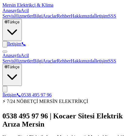
Mersin Elektrikçi & Klima
Anasayfa
Acil
Servis
Hizmetler
Bilgi
Araçlar
Rehber
Hakkımızda
İletişim
SSS
🌐
Türkçe
İletişim
📞
Anasayfa
Acil
Servis
Hizmetler
Bilgi
Araçlar
Rehber
Hakkımızda
İletişim
SSS
🌐
Türkçe
İletişim
📞
0538 495 97 96
⚡ 7/24 NÖBETÇİ MERSİN ELEKTRİKÇİ
0538 495 97 96 | Kocaer Sitesi Elektrik
Arıza Mersin