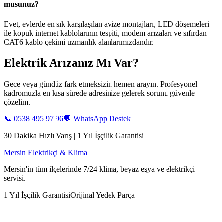
musunuz?
Evet, evlerde en sık karşılaşılan avize montajları, LED döşemeleri
ile kopuk internet kablolarının tespiti, modem arızaları ve sıfırdan
CAT6 kablo çekimi uzmanlık alanlarımızdandır.
Elektrik Arızanız Mı Var?
Gece veya gündüz fark etmeksizin hemen arayın. Profesyonel
kadromuzla en kısa sürede adresinize gelerek sorunu güvenle
çözelim.
📞
0538 495 97 96
💬 WhatsApp Destek
30 Dakika Hızlı Varış | 1 Yıl İşçilik Garantisi
Mersin Elektrikçi & Klima
Mersin'in tüm ilçelerinde 7/24 klima, beyaz eşya ve elektrikçi
servisi.
1 Yıl İşçilik Garantisi
Orijinal Yedek Parça