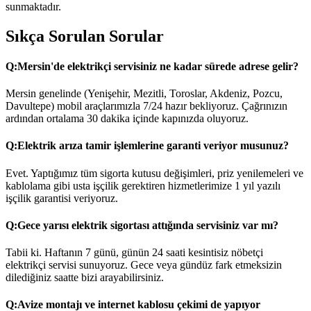
sunmaktadır.
Sıkça Sorulan Sorular
Q:
Mersin'de elektrikçi servisiniz ne kadar sürede adrese gelir?
Mersin genelinde (Yenişehir, Mezitli, Toroslar, Akdeniz, Pozcu,
Davultepe) mobil araçlarımızla 7/24 hazır bekliyoruz. Çağrınızın
ardından ortalama 30 dakika içinde kapınızda oluyoruz.
Q:
Elektrik arıza tamir işlemlerine garanti veriyor musunuz?
Evet. Yaptığımız tüm sigorta kutusu değişimleri, priz yenilemeleri ve
kablolama gibi usta işçilik gerektiren hizmetlerimize 1 yıl yazılı
işçilik garantisi veriyoruz.
Q:
Gece yarısı elektrik sigortası attığında servisiniz var mı?
Tabii ki. Haftanın 7 günü, günün 24 saati kesintisiz nöbetçi
elektrikçi servisi sunuyoruz. Gece veya gündüz fark etmeksizin
dilediğiniz saatte bizi arayabilirsiniz.
Q:
Avize montajı ve internet kablosu çekimi de yapıyor