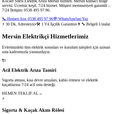
Kocaer Sitesi Elektrik Arıza Mersin hizmeti. Mersin klimacı bölge
servisi. Ücretsiz keşif, 7/24 hizmet. Müşteri memnuniyeti garantili –
7/24 İletişim: 0538 495 97 96.
📞 Hemen Ara:
0538 495 97 96
💬 WhatsApp'tan Yaz
⚡ 30 Dk. Adresteyiz
•
🛠️ 1 Yıl İşçilik Garantisi
•
👨‍🔧 Belgeli Ustalar
Mersin Elektrikçi Hizmetlerimiz
Evlerinizdeki tüm elektrik sorunları ve kurulum talepleri için uzman
usta kadromuzla yanınızdayız.
🔌
Acil Elektrik Arıza Tamiri
Sigorta atması, kısa devre arızaları, kablo erimesi ve elektrik
kaçaklarına 7/24 acil usta desteği.
HEMEN TEKLİF AL
→
⚡
Sigorta & Kaçak Akım Rölesi