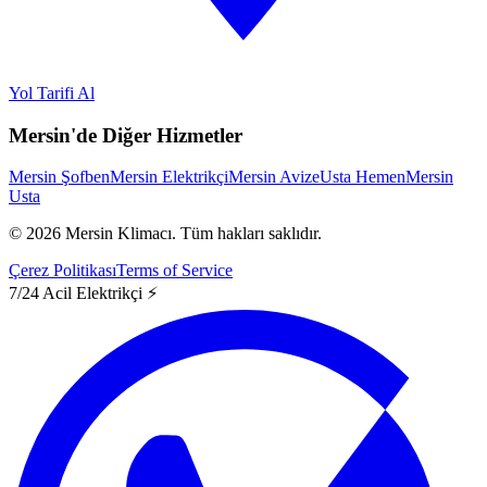
Yol Tarifi Al
Mersin'de Diğer Hizmetler
Mersin Şofben
Mersin Elektrikçi
Mersin Avize
Usta Hemen
Mersin
Usta
©
2026
Mersin Klimacı.
Tüm hakları saklıdır.
Çerez Politikası
Terms of Service
7/24 Acil Elektrikçi ⚡