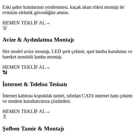
Eski şalter kutularının yenilenmesi, kaçak akım rölesi montajı ile
evinizin elektrik güvenliğini artırın.
HEMEN TEKLİF AL
→
💡
Avize & Aydınlatma Montajı
Her model avize montajı, LED şerit çekimi, spot lamba kurulumu ve
hareket sensörlü lamba montajı.
HEMEN TEKLİF AL
→
📶
İnternet & Telefon Tesisatı
İnternet kablosu kopukluk tamiri, sıfırdan CAT6 internet hattı çekimi
ve modem kurulum/arıza çözümleri.
HEMEN TEKLİF AL
→
🚿
Şofben Tamir & Montajı