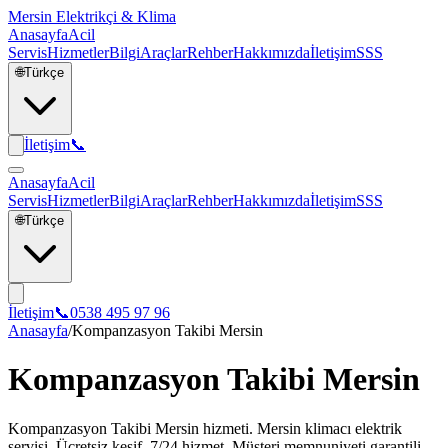
Mersin Elektrikçi & Klima
Anasayfa
Acil
Servis
Hizmetler
Bilgi
Araçlar
Rehber
Hakkımızda
İletişim
SSS
🌐
Türkçe
İletişim
📞
Anasayfa
Acil
Servis
Hizmetler
Bilgi
Araçlar
Rehber
Hakkımızda
İletişim
SSS
🌐
Türkçe
İletişim
📞
0538 495 97 96
Anasayfa
/
Kompanzasyon Takibi Mersin
Kompanzasyon Takibi Mersin
Kompanzasyon Takibi Mersin hizmeti. Mersin klimacı elektrik
servisi. Ücretsiz keşif, 7/24 hizmet. Müşteri memnuniyeti garantili.