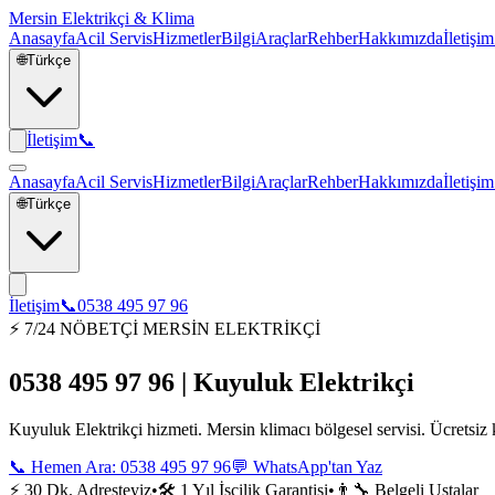
Mersin Elektrikçi & Klima
Anasayfa
Acil Servis
Hizmetler
Bilgi
Araçlar
Rehber
Hakkımızda
İletişim
🌐
Türkçe
İletişim
📞
Anasayfa
Acil Servis
Hizmetler
Bilgi
Araçlar
Rehber
Hakkımızda
İletişim
🌐
Türkçe
İletişim
📞
0538 495 97 96
⚡ 7/24 NÖBETÇİ MERSİN ELEKTRİKÇİ
0538 495 97 96 | Kuyuluk Elektrikçi
Kuyuluk Elektrikçi hizmeti. Mersin klimacı bölgesel servisi. Ücretsiz 
📞 Hemen Ara:
0538 495 97 96
💬 WhatsApp'tan Yaz
⚡ 30 Dk. Adresteyiz
•
🛠️ 1 Yıl İşçilik Garantisi
•
👨‍🔧 Belgeli Ustalar