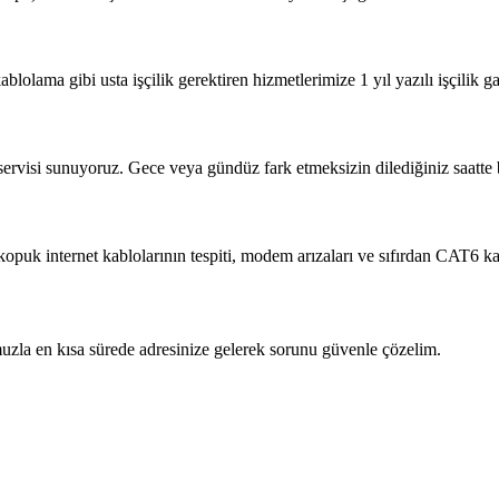
blolama gibi usta işçilik gerektiren hizmetlerimize 1 yıl yazılı işçilik ga
 servisi sunuyoruz. Gece veya gündüz fark etmeksizin dilediğiniz saatte b
?
 kopuk internet kablolarının tespiti, modem arızaları ve sıfırdan CAT6 
zla en kısa sürede adresinize gelerek sorunu güvenle çözelim.