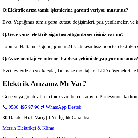
Q:
Elektrik arıza tamir işlemlerine garanti veriyor musunuz?
Evet. Yaptığımız tüm sigorta kutusu değişimleri, priz yenilemeleri ve ka
Q:
Gece yarısı elektrik sigortası attığında servisiniz var mı?
Tabii ki. Haftanın 7 günü, günün 24 saati kesintisiz nöbetçi elektrikçi
Q:
Avize montajı ve internet kablosu çekimi de yapıyor musunuz
Evet, evlerde en sık karşılaşılan avize montajları, LED döşemeleri ile
Elektrik Arızanız Mı Var?
Gece veya gündüz fark etmeksizin hemen arayın. Profesyonel kadromu
📞
0538 495 97 96
💬 WhatsApp Destek
30 Dakika Hızlı Varış | 1 Yıl İşçilik Garantisi
Mersin Elektrikçi & Klima