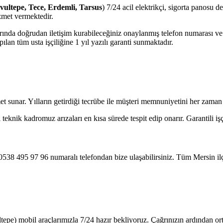
avultepe, Tece, Erdemli, Tarsus
) 7/24 acil elektrikçi, sigorta panosu d
zmet vermektedir.
jlarında doğrudan iletişim kurabileceğiniz onaylanmış telefon numarası 
lan tüm usta işçiliğine 1 yıl yazılı garanti sunmaktadır.
et sunar. Yılların getirdiği tecrübe ile müşteri memnuniyetini her zaman
knik kadromuz arızaları en kısa sürede tespit edip onarır. Garantili işç
0538 495 97 96 numaralı telefondan bize ulaşabilirsiniz. Tüm Mersin il
tepe) mobil araçlarımızla 7/24 hazır bekliyoruz. Çağrınızın ardından o