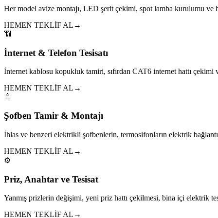
Her model avize montajı, LED şerit çekimi, spot lamba kurulumu ve h
HEMEN TEKLİF AL
→
📶
İnternet & Telefon Tesisatı
İnternet kablosu kopukluk tamiri, sıfırdan CAT6 internet hattı çekim
HEMEN TEKLİF AL
→
🚿
Şofben Tamir & Montajı
İhlas ve benzeri elektrikli şofbenlerin, termosifonların elektrik bağlantıl
HEMEN TEKLİF AL
→
⚙️
Priz, Anahtar ve Tesisat
Yanmış prizlerin değişimi, yeni priz hattı çekilmesi, bina içi elektrik tes
HEMEN TEKLİF AL
→