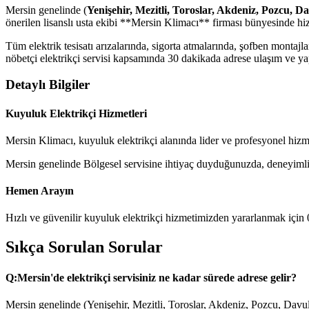
Mersin genelinde (
Yenişehir, Mezitli, Toroslar, Akdeniz, Pozcu, D
önerilen lisanslı usta ekibi **Mersin Klimacı** firması bünyesinde hi
Tüm elektrik tesisatı arızalarında, sigorta atmalarında, şofben monta
nöbetçi elektrikçi servisi kapsamında 30 dakikada adrese ulaşım ve yapı
Detaylı Bilgiler
Kuyuluk Elektrikçi Hizmetleri
Mersin Klimacı, kuyuluk elektrikçi alanında lider ve profesyonel hizm
Mersin genelinde Bölgesel servisine ihtiyaç duyduğunuzda, deneyimli te
Hemen Arayın
Hızlı ve güvenilir kuyuluk elektrikçi hizmetimizden yararlanmak için 
Sıkça Sorulan Sorular
Q:
Mersin'de elektrikçi servisiniz ne kadar sürede adrese gelir?
Mersin genelinde (Yenişehir, Mezitli, Toroslar, Akdeniz, Pozcu, Davul