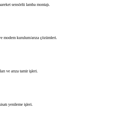
areket sensörlü lamba montajı.
i ve modem kurulum/arıza çözümleri.
arı ve arıza tamir işleri.
isatı yenileme işleri.