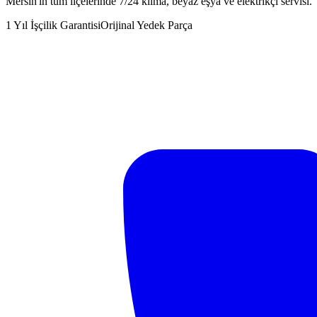
Mersin'in tüm ilçelerinde 7/24 klima, beyaz eşya ve elektrikçi servisi.
1 Yıl İşçilik Garantisi
Orijinal Yedek Parça