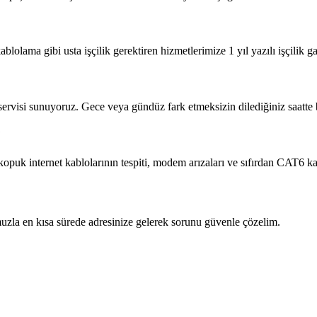
blolama gibi usta işçilik gerektiren hizmetlerimize 1 yıl yazılı işçilik ga
 servisi sunuyoruz. Gece veya gündüz fark etmeksizin dilediğiniz saatte b
?
 kopuk internet kablolarının tespiti, modem arızaları ve sıfırdan CAT6 
zla en kısa sürede adresinize gelerek sorunu güvenle çözelim.