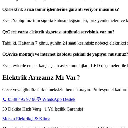
Q:
Elektrik arıza tamir işlemlerine garanti veriyor musunuz?
Evet. Yaptığımız tüm sigorta kutusu değişimleri, priz yenilemeleri ve ka
Q:
Gece yarısı elektrik sigortası attığında servisiniz var mı?
Tabii ki. Haftanın 7 günü, günün 24 saati kesintisiz nöbetçi elektrikçi
Q:
Avize montajı ve internet kablosu çekimi de yapıyor musunuz
Evet, evlerde en sık karşılaşılan avize montajları, LED döşemeleri ile
Elektrik Arızanız Mı Var?
Gece veya gündüz fark etmeksizin hemen arayın. Profesyonel kadromu
📞
0538 495 97 96
💬 WhatsApp Destek
30 Dakika Hızlı Varış | 1 Yıl İşçilik Garantisi
Mersin Elektrikçi & Klima