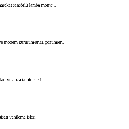
areket sensörlü lamba montajı.
i ve modem kurulum/arıza çözümleri.
arı ve arıza tamir işleri.
isatı yenileme işleri.