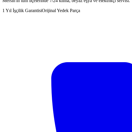
Mersin'in tüm ilçelerinde 7/24 klima, beyaz eşya ve elektrikçi servisi.
1 Yıl İşçilik Garantisi
Orijinal Yedek Parça