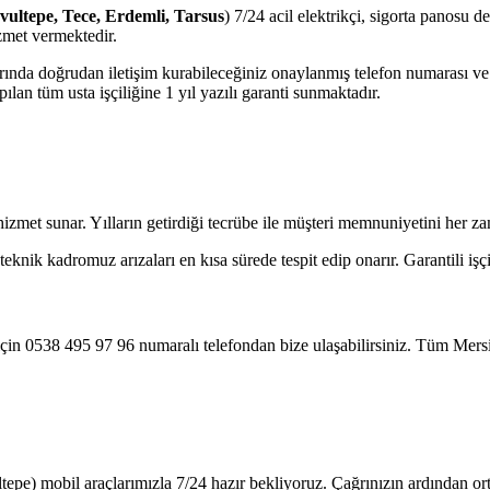
avultepe, Tece, Erdemli, Tarsus
) 7/24 acil elektrikçi, sigorta panosu d
zmet vermektedir.
jlarında doğrudan iletişim kurabileceğiniz onaylanmış telefon numarası 
lan tüm usta işçiliğine 1 yıl yazılı garanti sunmaktadır.
 hizmet sunar. Yılların getirdiği tecrübe ile müşteri memnuniyetini her 
nik kadromuz arızaları en kısa sürede tespit edip onarır. Garantili işçi
 için 0538 495 97 96 numaralı telefondan bize ulaşabilirsiniz. Tüm Mers
tepe) mobil araçlarımızla 7/24 hazır bekliyoruz. Çağrınızın ardından o