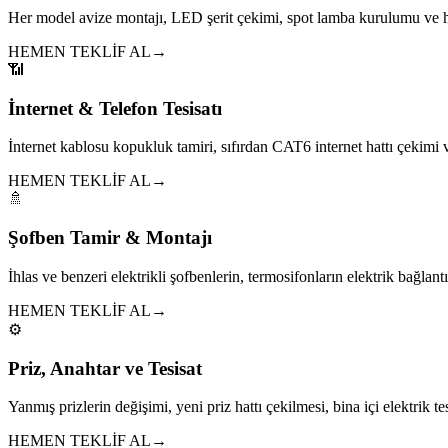
Her model avize montajı, LED şerit çekimi, spot lamba kurulumu ve h
HEMEN TEKLİF AL
→
📶
İnternet & Telefon Tesisatı
İnternet kablosu kopukluk tamiri, sıfırdan CAT6 internet hattı çekim
HEMEN TEKLİF AL
→
🚿
Şofben Tamir & Montajı
İhlas ve benzeri elektrikli şofbenlerin, termosifonların elektrik bağlantıl
HEMEN TEKLİF AL
→
⚙️
Priz, Anahtar ve Tesisat
Yanmış prizlerin değişimi, yeni priz hattı çekilmesi, bina içi elektrik tes
HEMEN TEKLİF AL
→