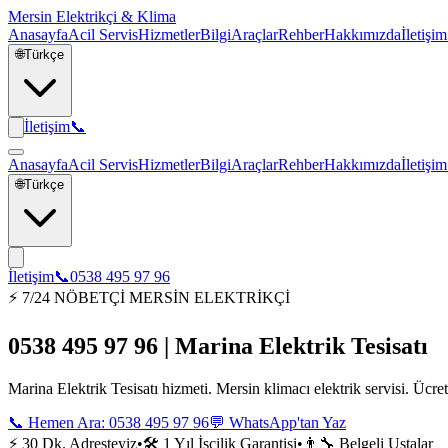
Mersin Elektrikçi & Klima
Anasayfa
Acil Servis
Hizmetler
Bilgi
Araçlar
Rehber
Hakkımızda
İletişim
🌐
Türkçe
İletişim
📞
Anasayfa
Acil Servis
Hizmetler
Bilgi
Araçlar
Rehber
Hakkımızda
İletişim
🌐
Türkçe
İletişim
📞
0538 495 97 96
⚡ 7/24 NÖBETÇİ MERSİN ELEKTRİKÇİ
0538 495 97 96 | Marina Elektrik Tesisatı
Marina Elektrik Tesisatı hizmeti. Mersin klimacı elektrik servisi. Ücre
📞 Hemen Ara:
0538 495 97 96
💬 WhatsApp'tan Yaz
⚡ 30 Dk. Adresteyiz
•
🛠️ 1 Yıl İşçilik Garantisi
•
👨‍🔧 Belgeli Ustalar