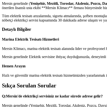
Mersin genelinde (
Yenişehir, Mezitli, Toroslar, Akdeniz, Pozcu, D
önerilen lisanslı usta ekibi **Mersin Klimacı** firması bünyesinde hi
Tüm elektrik tesisatı arızalarında, sigorta atmalarında, şofben monta
nöbetçi elektrikçi servisi kapsamında 30 dakikada adrese ulaşım ve yapı
Detaylı Bilgiler
Marina Elektrik Tesisatı Hizmetleri
Mersin Klimacı, marina elektrik tesisatı alanında lider ve profesyonel
Mersin genelinde Elektrik servisine ihtiyaç duyduğunuzda, deneyimli tek
Hemen Arayın
Hızlı ve güvenilir marina elektrik tesisatı hizmetimizden yararlanmak
Sıkça Sorulan Sorular
Q:
Mersin'de elektrikçi servisiniz ne kadar sürede adrese gelir?
Mersin genelinde (Yenişehir, Mezitli, Toroslar, Akdeniz, Pozcu, Davul