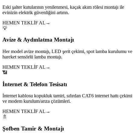
Eski şalter kutularının yenilenmesi, kaçak akım rölesi montajı ile
evinizin elektrik güvenliğini artırın.
HEMEN TEKLİF AL
→
💡
Avize & Aydınlatma Montajı
Her model avize montajı, LED şerit çekimi, spot lamba kurulumu ve
hareket sensörlü lamba montajı.
HEMEN TEKLİF AL
→
📶
İnternet & Telefon Tesisatı
İnternet kablosu kopukluk tamiri, sıfırdan CAT6 internet hattı çekimi
ve modem kurulum/arıza çözümleri.
HEMEN TEKLİF AL
→
🚿
Şofben Tamir & Montajı