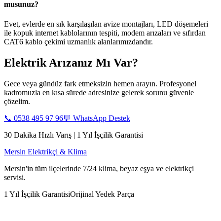
musunuz?
Evet, evlerde en sık karşılaşılan avize montajları, LED döşemeleri
ile kopuk internet kablolarının tespiti, modem arızaları ve sıfırdan
CAT6 kablo çekimi uzmanlık alanlarımızdandır.
Elektrik Arızanız Mı Var?
Gece veya gündüz fark etmeksizin hemen arayın. Profesyonel
kadromuzla en kısa sürede adresinize gelerek sorunu güvenle
çözelim.
📞
0538 495 97 96
💬 WhatsApp Destek
30 Dakika Hızlı Varış | 1 Yıl İşçilik Garantisi
Mersin Elektrikçi & Klima
Mersin'in tüm ilçelerinde 7/24 klima, beyaz eşya ve elektrikçi
servisi.
1 Yıl İşçilik Garantisi
Orijinal Yedek Parça