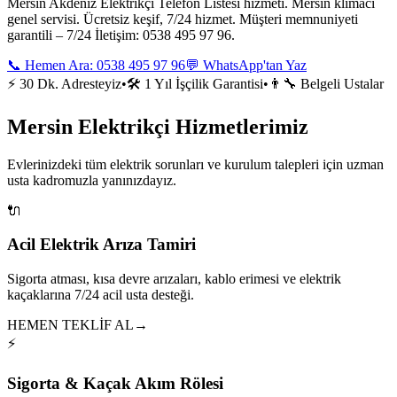
Mersin Akdeniz Elektrikçi Telefon Listesi hizmeti. Mersin klimacı
genel servisi. Ücretsiz keşif, 7/24 hizmet. Müşteri memnuniyeti
garantili – 7/24 İletişim: 0538 495 97 96.
📞 Hemen Ara:
0538 495 97 96
💬 WhatsApp'tan Yaz
⚡ 30 Dk. Adresteyiz
•
🛠️ 1 Yıl İşçilik Garantisi
•
👨‍🔧 Belgeli Ustalar
Mersin Elektrikçi Hizmetlerimiz
Evlerinizdeki tüm elektrik sorunları ve kurulum talepleri için uzman
usta kadromuzla yanınızdayız.
🔌
Acil Elektrik Arıza Tamiri
Sigorta atması, kısa devre arızaları, kablo erimesi ve elektrik
kaçaklarına 7/24 acil usta desteği.
HEMEN TEKLİF AL
→
⚡
Sigorta & Kaçak Akım Rölesi