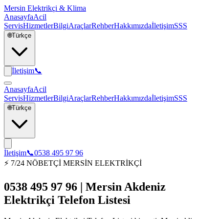
Mersin Elektrikçi & Klima
Anasayfa
Acil
Servis
Hizmetler
Bilgi
Araçlar
Rehber
Hakkımızda
İletişim
SSS
🌐
Türkçe
İletişim
📞
Anasayfa
Acil
Servis
Hizmetler
Bilgi
Araçlar
Rehber
Hakkımızda
İletişim
SSS
🌐
Türkçe
İletişim
📞
0538 495 97 96
⚡ 7/24 NÖBETÇİ MERSİN ELEKTRİKÇİ
0538 495 97 96 | Mersin Akdeniz
Elektrikçi Telefon Listesi