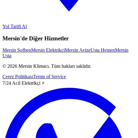
Yol Tarifi Al
Mersin'de Diğer Hizmetler
Mersin Şofben
Mersin Elektrikçi
Mersin Avize
Usta Hemen
Mersin
Usta
©
2026
Mersin Klimacı.
Tüm hakları saklıdır.
Çerez Politikası
Terms of Service
7/24 Acil Elektrikçi ⚡