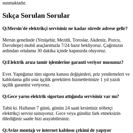
sunmaktadır.
Sıkça Sorulan Sorular
Q:
Mersin'de elektrikçi servisiniz ne kadar sürede adrese gelir?
Mersin genelinde (Yenişehir, Mezitli, Toroslar, Akdeniz, Pozcu,
Davultepe) mobil araçlarımızla 7/24 hazır bekliyoruz. Çağrınızın
ardından ortalama 30 dakika içinde kapınızda oluyoruz.
Q:
Elektrik arıza tamir işlemlerine garanti veriyor musunuz?
Evet. Yaptığımız tüm sigorta kutusu değişimleri, priz yenilemeleri ve
kablolama gibi usta işçilik gerektiren hizmetlerimize 1 yıl yazılı
işçilik garantisi veriyoruz.
Q:
Gece yarısı elektrik sigortası attığında servisiniz var mı?
Tabii ki. Haftanın 7 günü, günün 24 saati kesintisiz nöbetçi
elektrikçi servisi sunuyoruz. Gece veya gündüz fark etmeksizin
dilediğiniz saatte bizi arayabilirsiniz.
Q:
Avize montajı ve internet kablosu çekimi de yapıyor