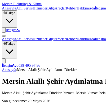
Mersin Elektrikçi & Klima
Anasayfa
Acil Servis
Hizmetler
Bilgi
Araçlar
Rehber
Hakkımızda
İletişim
🌐
Türkçe
İletişim
📞
Anasayfa
Acil Servis
Hizmetler
Bilgi
Araçlar
Rehber
Hakkımızda
İletişim
🌐
Türkçe
İletişim
📞
0538 495 97 96
Anasayfa
/
Mersin Akıllı Şehir Aydınlatma Direkleri
Mersin Akıllı Şehir Aydınlatma 
Mersin Akıllı Şehir Aydınlatma Direkleri hizmeti. Mersin klimacı beled
Son güncelleme:
29 Mayıs 2026