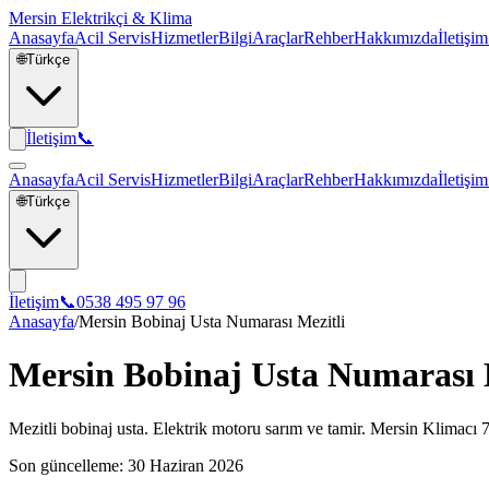
Mersin Elektrikçi & Klima
Anasayfa
Acil Servis
Hizmetler
Bilgi
Araçlar
Rehber
Hakkımızda
İletişim
🌐
Türkçe
İletişim
📞
Anasayfa
Acil Servis
Hizmetler
Bilgi
Araçlar
Rehber
Hakkımızda
İletişim
🌐
Türkçe
İletişim
📞
0538 495 97 96
Anasayfa
/
Mersin Bobinaj Usta Numarası Mezitli
Mersin Bobinaj Usta Numarası 
Mezitli bobinaj usta. Elektrik motoru sarım ve tamir. Mersin Klimacı 
Son güncelleme:
30 Haziran 2026