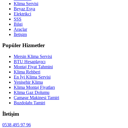
Klima Servisi
Beyaz Eşya
Elektrikçi
SSS
Bilgi
Araçlar
İletişim
Popüler Hizmetler
Mersin Klima Servisi
BTU Hesaplayıcı
Montaj Fiyat Tahmini
Klima Rehberi
En İyi Klima Servisi
Yenişehir Klima
Klima Montaj Fiyatları
Klima Gaz Dolumu
Çamaşır Makinesi Tamiri
Buzdolabı Tamiri
İletişim
0538 495 97 96