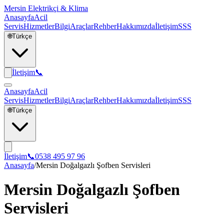
Mersin Elektrikçi & Klima
Anasayfa
Acil
Servis
Hizmetler
Bilgi
Araçlar
Rehber
Hakkımızda
İletişim
SSS
🌐
Türkçe
İletişim
📞
Anasayfa
Acil
Servis
Hizmetler
Bilgi
Araçlar
Rehber
Hakkımızda
İletişim
SSS
🌐
Türkçe
İletişim
📞
0538 495 97 96
Anasayfa
/
Mersin Doğalgazlı Şofben Servisleri
Mersin Doğalgazlı Şofben
Servisleri