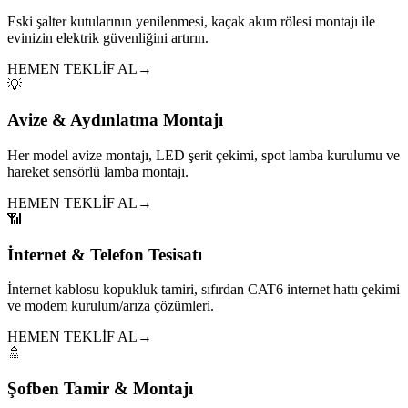
Eski şalter kutularının yenilenmesi, kaçak akım rölesi montajı ile
evinizin elektrik güvenliğini artırın.
HEMEN TEKLİF AL
→
💡
Avize & Aydınlatma Montajı
Her model avize montajı, LED şerit çekimi, spot lamba kurulumu ve
hareket sensörlü lamba montajı.
HEMEN TEKLİF AL
→
📶
İnternet & Telefon Tesisatı
İnternet kablosu kopukluk tamiri, sıfırdan CAT6 internet hattı çekimi
ve modem kurulum/arıza çözümleri.
HEMEN TEKLİF AL
→
🚿
Şofben Tamir & Montajı