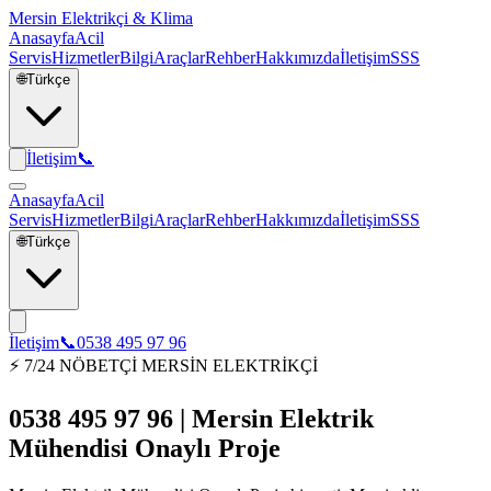
Mersin Elektrikçi & Klima
Anasayfa
Acil
Servis
Hizmetler
Bilgi
Araçlar
Rehber
Hakkımızda
İletişim
SSS
🌐
Türkçe
İletişim
📞
Anasayfa
Acil
Servis
Hizmetler
Bilgi
Araçlar
Rehber
Hakkımızda
İletişim
SSS
🌐
Türkçe
İletişim
📞
0538 495 97 96
⚡ 7/24 NÖBETÇİ MERSİN ELEKTRİKÇİ
0538 495 97 96 | Mersin Elektrik
Mühendisi Onaylı Proje