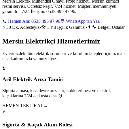
Mersin Elektrik Mühendisi Onaylı Proje hizmeti. Mersin klimacı
resmi servisi. Ücretsiz keşif, 7/24 hizmet. Müşteri memnuniyeti
garantili – 7/24 İletişim: 0538 495 97 96.
📞 Hemen Ara:
0538 495 97 96
💬 WhatsApp'tan Yaz
⚡ 30 Dk. Adresteyiz
•
🛠️ 1 Yıl İşçilik Garantisi
•
👨‍🔧 Belgeli Ustalar
Mersin Elektrikçi Hizmetlerimiz
Evlerinizdeki tüm elektrik sorunları ve kurulum talepleri için uzman
usta kadromuzla yanınızdayız.
🔌
Acil Elektrik Arıza Tamiri
Sigorta atması, kısa devre arızaları, kablo erimesi ve elektrik
kaçaklarına 7/24 acil usta desteği.
HEMEN TEKLİF AL
→
⚡
Sigorta & Kaçak Akım Rölesi