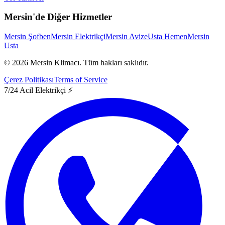
Mersin'de Diğer Hizmetler
Mersin Şofben
Mersin Elektrikçi
Mersin Avize
Usta Hemen
Mersin
Usta
©
2026
Mersin Klimacı.
Tüm hakları saklıdır.
Çerez Politikası
Terms of Service
7/24 Acil Elektrikçi ⚡