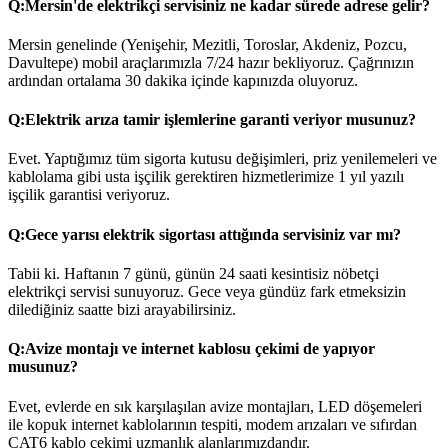
Q:
Mersin'de elektrikçi servisiniz ne kadar sürede adrese gelir?
Mersin genelinde (Yenişehir, Mezitli, Toroslar, Akdeniz, Pozcu,
Davultepe) mobil araçlarımızla 7/24 hazır bekliyoruz. Çağrınızın
ardından ortalama 30 dakika içinde kapınızda oluyoruz.
Q:
Elektrik arıza tamir işlemlerine garanti veriyor musunuz?
Evet. Yaptığımız tüm sigorta kutusu değişimleri, priz yenilemeleri ve
kablolama gibi usta işçilik gerektiren hizmetlerimize 1 yıl yazılı
işçilik garantisi veriyoruz.
Q:
Gece yarısı elektrik sigortası attığında servisiniz var mı?
Tabii ki. Haftanın 7 günü, günün 24 saati kesintisiz nöbetçi
elektrikçi servisi sunuyoruz. Gece veya gündüz fark etmeksizin
dilediğiniz saatte bizi arayabilirsiniz.
Q:
Avize montajı ve internet kablosu çekimi de yapıyor
musunuz?
Evet, evlerde en sık karşılaşılan avize montajları, LED döşemeleri
ile kopuk internet kablolarının tespiti, modem arızaları ve sıfırdan
CAT6 kablo çekimi uzmanlık alanlarımızdandır.