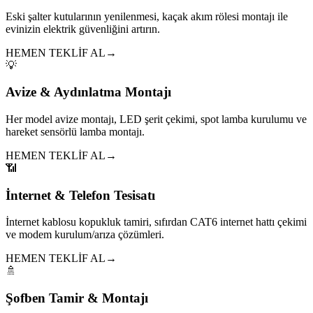
Eski şalter kutularının yenilenmesi, kaçak akım rölesi montajı ile
evinizin elektrik güvenliğini artırın.
HEMEN TEKLİF AL
→
💡
Avize & Aydınlatma Montajı
Her model avize montajı, LED şerit çekimi, spot lamba kurulumu ve
hareket sensörlü lamba montajı.
HEMEN TEKLİF AL
→
📶
İnternet & Telefon Tesisatı
İnternet kablosu kopukluk tamiri, sıfırdan CAT6 internet hattı çekimi
ve modem kurulum/arıza çözümleri.
HEMEN TEKLİF AL
→
🚿
Şofben Tamir & Montajı