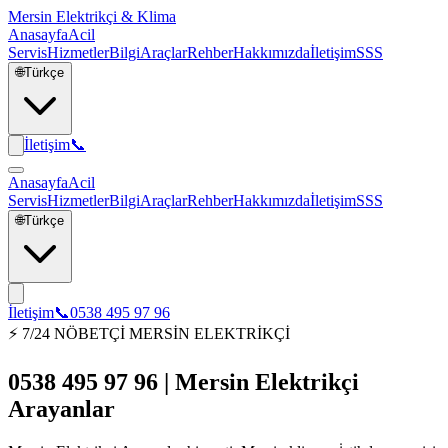
Mersin Elektrikçi & Klima
Anasayfa
Acil
Servis
Hizmetler
Bilgi
Araçlar
Rehber
Hakkımızda
İletişim
SSS
🌐
Türkçe
İletişim
📞
Anasayfa
Acil
Servis
Hizmetler
Bilgi
Araçlar
Rehber
Hakkımızda
İletişim
SSS
🌐
Türkçe
İletişim
📞
0538 495 97 96
⚡ 7/24 NÖBETÇİ MERSİN ELEKTRİKÇİ
0538 495 97 96 | Mersin Elektrikçi
Arayanlar