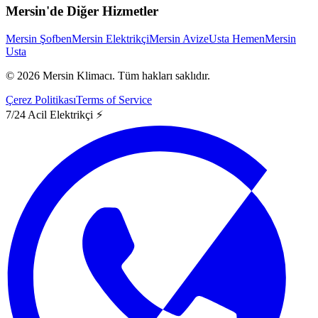
Mersin'de Diğer Hizmetler
Mersin Şofben
Mersin Elektrikçi
Mersin Avize
Usta Hemen
Mersin
Usta
©
2026
Mersin Klimacı.
Tüm hakları saklıdır.
Çerez Politikası
Terms of Service
7/24 Acil Elektrikçi ⚡