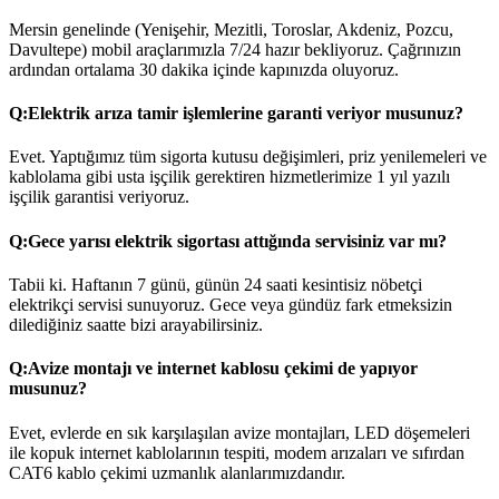
Mersin genelinde (Yenişehir, Mezitli, Toroslar, Akdeniz, Pozcu,
Davultepe) mobil araçlarımızla 7/24 hazır bekliyoruz. Çağrınızın
ardından ortalama 30 dakika içinde kapınızda oluyoruz.
Q:
Elektrik arıza tamir işlemlerine garanti veriyor musunuz?
Evet. Yaptığımız tüm sigorta kutusu değişimleri, priz yenilemeleri ve
kablolama gibi usta işçilik gerektiren hizmetlerimize 1 yıl yazılı
işçilik garantisi veriyoruz.
Q:
Gece yarısı elektrik sigortası attığında servisiniz var mı?
Tabii ki. Haftanın 7 günü, günün 24 saati kesintisiz nöbetçi
elektrikçi servisi sunuyoruz. Gece veya gündüz fark etmeksizin
dilediğiniz saatte bizi arayabilirsiniz.
Q:
Avize montajı ve internet kablosu çekimi de yapıyor
musunuz?
Evet, evlerde en sık karşılaşılan avize montajları, LED döşemeleri
ile kopuk internet kablolarının tespiti, modem arızaları ve sıfırdan
CAT6 kablo çekimi uzmanlık alanlarımızdandır.