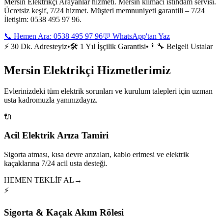
Mersin Elektrikçi Arayanlar hizmeti. Mersin klimacı i̇stihdam servisi.
Ücretsiz keşif, 7/24 hizmet. Müşteri memnuniyeti garantili – 7/24
İletişim: 0538 495 97 96.
📞 Hemen Ara:
0538 495 97 96
💬 WhatsApp'tan Yaz
⚡ 30 Dk. Adresteyiz
•
🛠️ 1 Yıl İşçilik Garantisi
•
👨‍🔧 Belgeli Ustalar
Mersin Elektrikçi Hizmetlerimiz
Evlerinizdeki tüm elektrik sorunları ve kurulum talepleri için uzman
usta kadromuzla yanınızdayız.
🔌
Acil Elektrik Arıza Tamiri
Sigorta atması, kısa devre arızaları, kablo erimesi ve elektrik
kaçaklarına 7/24 acil usta desteği.
HEMEN TEKLİF AL
→
⚡
Sigorta & Kaçak Akım Rölesi