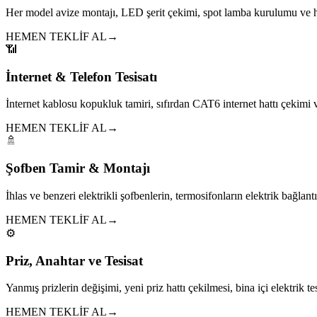
Her model avize montajı, LED şerit çekimi, spot lamba kurulumu ve h
HEMEN TEKLİF AL
→
📶
İnternet & Telefon Tesisatı
İnternet kablosu kopukluk tamiri, sıfırdan CAT6 internet hattı çekim
HEMEN TEKLİF AL
→
🚿
Şofben Tamir & Montajı
İhlas ve benzeri elektrikli şofbenlerin, termosifonların elektrik bağlantıl
HEMEN TEKLİF AL
→
⚙️
Priz, Anahtar ve Tesisat
Yanmış prizlerin değişimi, yeni priz hattı çekilmesi, bina içi elektrik tes
HEMEN TEKLİF AL
→