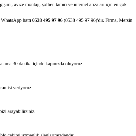
eğişimi, avize montajı, şofben tamiri ve internet arızaları için en çok
ve WhatsApp hattı
0538 495 97 96
(0538 495 97 96)'dır. Firma, Mersin
rtalama 30 dakika içinde kapınızda oluyoruz.
rantisi veriyoruz.
izi arayabilirsiniz.
kablo çekimi uzmanlık alanlarımızdandır.