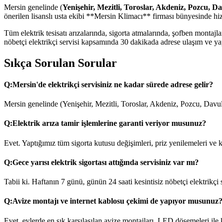
Mersin genelinde (
Yenişehir, Mezitli, Toroslar, Akdeniz, Pozcu, D
önerilen lisanslı usta ekibi **Mersin Klimacı** firması bünyesinde hi
Tüm elektrik tesisatı arızalarında, sigorta atmalarında, şofben monta
nöbetçi elektrikçi servisi kapsamında 30 dakikada adrese ulaşım ve yapı
Sıkça Sorulan Sorular
Q:
Mersin'de elektrikçi servisiniz ne kadar sürede adrese gelir?
Mersin genelinde (Yenişehir, Mezitli, Toroslar, Akdeniz, Pozcu, Davul
Q:
Elektrik arıza tamir işlemlerine garanti veriyor musunuz?
Evet. Yaptığımız tüm sigorta kutusu değişimleri, priz yenilemeleri ve ka
Q:
Gece yarısı elektrik sigortası attığında servisiniz var mı?
Tabii ki. Haftanın 7 günü, günün 24 saati kesintisiz nöbetçi elektrikçi
Q:
Avize montajı ve internet kablosu çekimi de yapıyor musunuz
Evet, evlerde en sık karşılaşılan avize montajları, LED döşemeleri ile