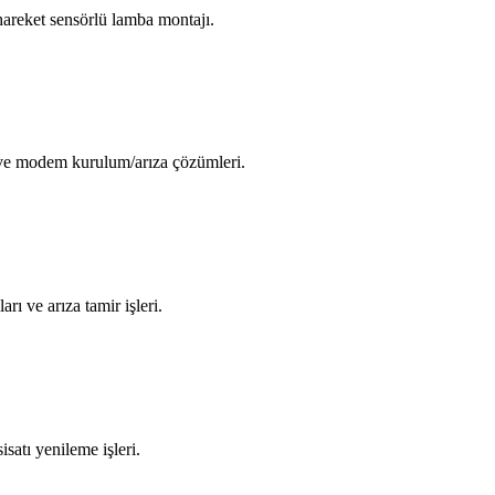
areket sensörlü lamba montajı.
i ve modem kurulum/arıza çözümleri.
arı ve arıza tamir işleri.
isatı yenileme işleri.