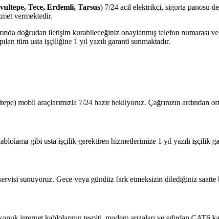
avultepe, Tece, Erdemli, Tarsus
) 7/24 acil elektrikçi, sigorta panosu d
zmet vermektedir.
jlarında doğrudan iletişim kurabileceğiniz onaylanmış telefon numarası 
lan tüm usta işçiliğine 1 yıl yazılı garanti sunmaktadır.
tepe) mobil araçlarımızla 7/24 hazır bekliyoruz. Çağrınızın ardından o
blolama gibi usta işçilik gerektiren hizmetlerimize 1 yıl yazılı işçilik ga
 servisi sunuyoruz. Gece veya gündüz fark etmeksizin dilediğiniz saatte b
?
 kopuk internet kablolarının tespiti, modem arızaları ve sıfırdan CAT6 