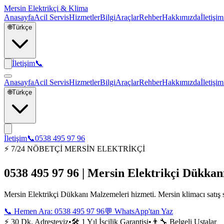
Mersin Elektrikçi & Klima
Anasayfa
Acil Servis
Hizmetler
Bilgi
Araçlar
Rehber
Hakkımızda
İletişim
🌐
Türkçe
İletişim
📞
Anasayfa
Acil Servis
Hizmetler
Bilgi
Araçlar
Rehber
Hakkımızda
İletişim
🌐
Türkçe
İletişim
📞
0538 495 97 96
⚡ 7/24 NÖBETÇİ MERSİN ELEKTRİKÇİ
0538 495 97 96 | Mersin Elektrikçi Dükka
Mersin Elektrikçi Dükkanı Malzemeleri hizmeti. Mersin klimacı satış se
📞 Hemen Ara:
0538 495 97 96
💬 WhatsApp'tan Yaz
⚡ 30 Dk. Adresteyiz
•
🛠️ 1 Yıl İşçilik Garantisi
•
👨‍🔧 Belgeli Ustalar