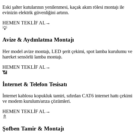
Eski şalter kutularının yenilenmesi, kaçak akım rölesi montajı ile
evinizin elektrik güvenliğini artırın.
HEMEN TEKLİF AL
→
💡
Avize & Aydınlatma Montajı
Her model avize montajı, LED şerit çekimi, spot lamba kurulumu ve
hareket sensörlü lamba montajı.
HEMEN TEKLİF AL
→
📶
İnternet & Telefon Tesisatı
İnternet kablosu kopukluk tamiri, sıfırdan CAT6 internet hattı çekimi
ve modem kurulum/arıza çözümleri.
HEMEN TEKLİF AL
→
🚿
Şofben Tamir & Montajı