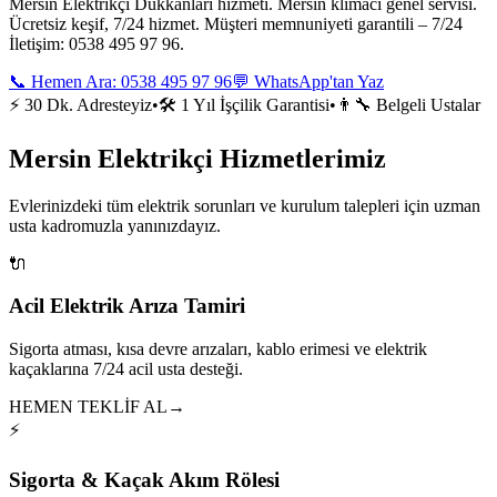
Mersin Elektrikçi Dükkanları hizmeti. Mersin klimacı genel servisi.
Ücretsiz keşif, 7/24 hizmet. Müşteri memnuniyeti garantili – 7/24
İletişim: 0538 495 97 96.
📞 Hemen Ara:
0538 495 97 96
💬 WhatsApp'tan Yaz
⚡ 30 Dk. Adresteyiz
•
🛠️ 1 Yıl İşçilik Garantisi
•
👨‍🔧 Belgeli Ustalar
Mersin Elektrikçi Hizmetlerimiz
Evlerinizdeki tüm elektrik sorunları ve kurulum talepleri için uzman
usta kadromuzla yanınızdayız.
🔌
Acil Elektrik Arıza Tamiri
Sigorta atması, kısa devre arızaları, kablo erimesi ve elektrik
kaçaklarına 7/24 acil usta desteği.
HEMEN TEKLİF AL
→
⚡
Sigorta & Kaçak Akım Rölesi