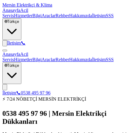
Mersin Elektrikçi & Klima
Anasayfa
Acil
Servis
Hizmetler
Bilgi
Araçlar
Rehber
Hakkımızda
İletişim
SSS
🌐
Türkçe
İletişim
📞
Anasayfa
Acil
Servis
Hizmetler
Bilgi
Araçlar
Rehber
Hakkımızda
İletişim
SSS
🌐
Türkçe
İletişim
📞
0538 495 97 96
⚡ 7/24 NÖBETÇİ MERSİN ELEKTRİKÇİ
0538 495 97 96 | Mersin Elektrikçi
Dükkanları