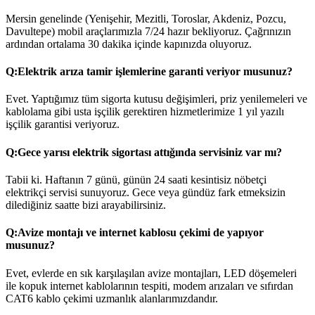
Mersin genelinde (Yenişehir, Mezitli, Toroslar, Akdeniz, Pozcu,
Davultepe) mobil araçlarımızla 7/24 hazır bekliyoruz. Çağrınızın
ardından ortalama 30 dakika içinde kapınızda oluyoruz.
Q:
Elektrik arıza tamir işlemlerine garanti veriyor musunuz?
Evet. Yaptığımız tüm sigorta kutusu değişimleri, priz yenilemeleri ve
kablolama gibi usta işçilik gerektiren hizmetlerimize 1 yıl yazılı
işçilik garantisi veriyoruz.
Q:
Gece yarısı elektrik sigortası attığında servisiniz var mı?
Tabii ki. Haftanın 7 günü, günün 24 saati kesintisiz nöbetçi
elektrikçi servisi sunuyoruz. Gece veya gündüz fark etmeksizin
dilediğiniz saatte bizi arayabilirsiniz.
Q:
Avize montajı ve internet kablosu çekimi de yapıyor
musunuz?
Evet, evlerde en sık karşılaşılan avize montajları, LED döşemeleri
ile kopuk internet kablolarının tespiti, modem arızaları ve sıfırdan
CAT6 kablo çekimi uzmanlık alanlarımızdandır.