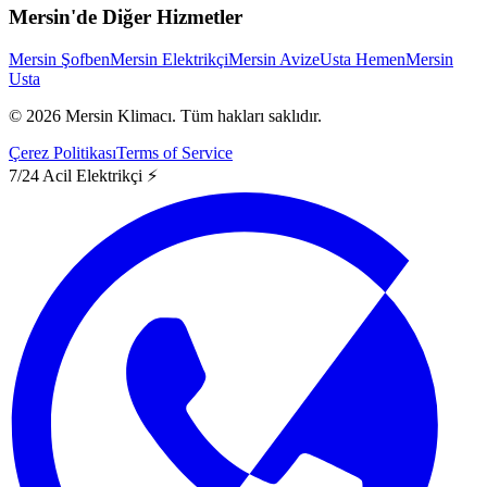
Mersin'de Diğer Hizmetler
Mersin Şofben
Mersin Elektrikçi
Mersin Avize
Usta Hemen
Mersin
Usta
©
2026
Mersin Klimacı.
Tüm hakları saklıdır.
Çerez Politikası
Terms of Service
7/24 Acil Elektrikçi ⚡