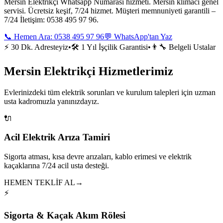
Mersin Elektrikçi Whatsapp Numarası hizmeti. Mersin klimacı genel
servisi. Ücretsiz keşif, 7/24 hizmet. Müşteri memnuniyeti garantili –
7/24 İletişim: 0538 495 97 96.
📞 Hemen Ara:
0538 495 97 96
💬 WhatsApp'tan Yaz
⚡ 30 Dk. Adresteyiz
•
🛠️ 1 Yıl İşçilik Garantisi
•
👨‍🔧 Belgeli Ustalar
Mersin Elektrikçi Hizmetlerimiz
Evlerinizdeki tüm elektrik sorunları ve kurulum talepleri için uzman
usta kadromuzla yanınızdayız.
🔌
Acil Elektrik Arıza Tamiri
Sigorta atması, kısa devre arızaları, kablo erimesi ve elektrik
kaçaklarına 7/24 acil usta desteği.
HEMEN TEKLİF AL
→
⚡
Sigorta & Kaçak Akım Rölesi