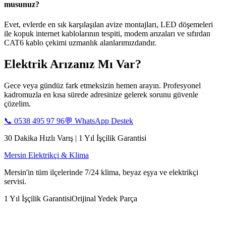
musunuz?
Evet, evlerde en sık karşılaşılan avize montajları, LED döşemeleri
ile kopuk internet kablolarının tespiti, modem arızaları ve sıfırdan
CAT6 kablo çekimi uzmanlık alanlarımızdandır.
Elektrik Arızanız Mı Var?
Gece veya gündüz fark etmeksizin hemen arayın. Profesyonel
kadromuzla en kısa sürede adresinize gelerek sorunu güvenle
çözelim.
📞
0538 495 97 96
💬 WhatsApp Destek
30 Dakika Hızlı Varış | 1 Yıl İşçilik Garantisi
Mersin Elektrikçi & Klima
Mersin'in tüm ilçelerinde 7/24 klima, beyaz eşya ve elektrikçi
servisi.
1 Yıl İşçilik Garantisi
Orijinal Yedek Parça