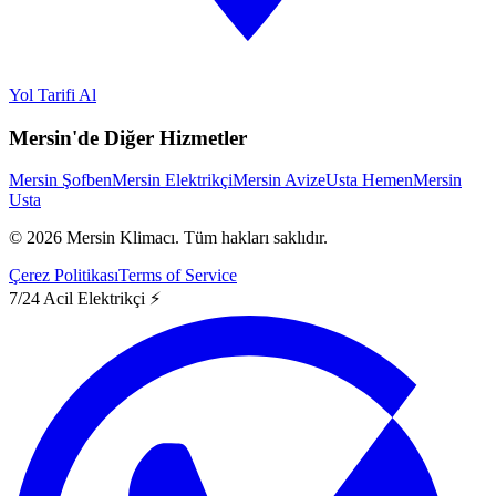
Yol Tarifi Al
Mersin'de Diğer Hizmetler
Mersin Şofben
Mersin Elektrikçi
Mersin Avize
Usta Hemen
Mersin
Usta
©
2026
Mersin Klimacı.
Tüm hakları saklıdır.
Çerez Politikası
Terms of Service
7/24 Acil Elektrikçi ⚡