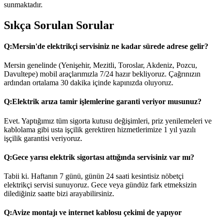
sunmaktadır.
Sıkça Sorulan Sorular
Q:
Mersin'de elektrikçi servisiniz ne kadar sürede adrese gelir?
Mersin genelinde (Yenişehir, Mezitli, Toroslar, Akdeniz, Pozcu,
Davultepe) mobil araçlarımızla 7/24 hazır bekliyoruz. Çağrınızın
ardından ortalama 30 dakika içinde kapınızda oluyoruz.
Q:
Elektrik arıza tamir işlemlerine garanti veriyor musunuz?
Evet. Yaptığımız tüm sigorta kutusu değişimleri, priz yenilemeleri ve
kablolama gibi usta işçilik gerektiren hizmetlerimize 1 yıl yazılı
işçilik garantisi veriyoruz.
Q:
Gece yarısı elektrik sigortası attığında servisiniz var mı?
Tabii ki. Haftanın 7 günü, günün 24 saati kesintisiz nöbetçi
elektrikçi servisi sunuyoruz. Gece veya gündüz fark etmeksizin
dilediğiniz saatte bizi arayabilirsiniz.
Q:
Avize montajı ve internet kablosu çekimi de yapıyor