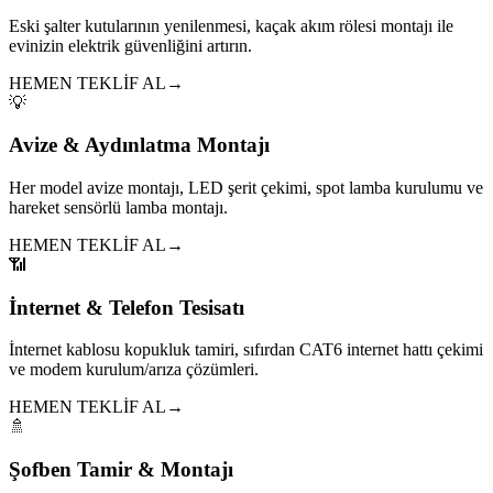
Eski şalter kutularının yenilenmesi, kaçak akım rölesi montajı ile
evinizin elektrik güvenliğini artırın.
HEMEN TEKLİF AL
→
💡
Avize & Aydınlatma Montajı
Her model avize montajı, LED şerit çekimi, spot lamba kurulumu ve
hareket sensörlü lamba montajı.
HEMEN TEKLİF AL
→
📶
İnternet & Telefon Tesisatı
İnternet kablosu kopukluk tamiri, sıfırdan CAT6 internet hattı çekimi
ve modem kurulum/arıza çözümleri.
HEMEN TEKLİF AL
→
🚿
Şofben Tamir & Montajı