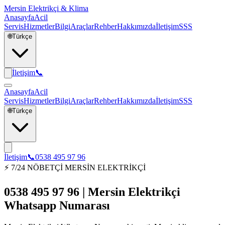
Mersin Elektrikçi & Klima
Anasayfa
Acil
Servis
Hizmetler
Bilgi
Araçlar
Rehber
Hakkımızda
İletişim
SSS
🌐
Türkçe
İletişim
📞
Anasayfa
Acil
Servis
Hizmetler
Bilgi
Araçlar
Rehber
Hakkımızda
İletişim
SSS
🌐
Türkçe
İletişim
📞
0538 495 97 96
⚡ 7/24 NÖBETÇİ MERSİN ELEKTRİKÇİ
0538 495 97 96 | Mersin Elektrikçi
Whatsapp Numarası