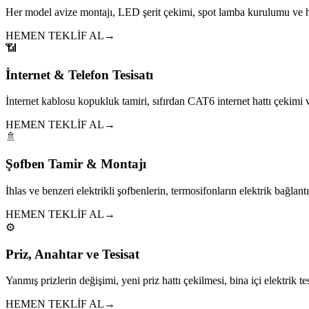
Her model avize montajı, LED şerit çekimi, spot lamba kurulumu ve h
HEMEN TEKLİF AL
→
📶
İnternet & Telefon Tesisatı
İnternet kablosu kopukluk tamiri, sıfırdan CAT6 internet hattı çekim
HEMEN TEKLİF AL
→
🚿
Şofben Tamir & Montajı
İhlas ve benzeri elektrikli şofbenlerin, termosifonların elektrik bağlantıl
HEMEN TEKLİF AL
→
⚙️
Priz, Anahtar ve Tesisat
Yanmış prizlerin değişimi, yeni priz hattı çekilmesi, bina içi elektrik tes
HEMEN TEKLİF AL
→