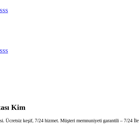
SSS
SSS
tası Kim
i. Ücretsiz keşif, 7/24 hizmet. Müşteri memnuniyeti garantili – 7/24 İl