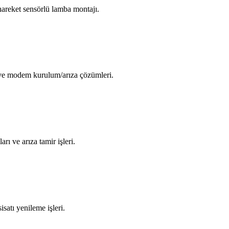
areket sensörlü lamba montajı.
i ve modem kurulum/arıza çözümleri.
arı ve arıza tamir işleri.
isatı yenileme işleri.