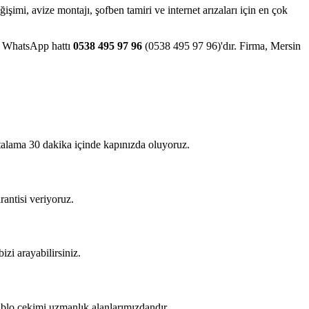
eğişimi, avize montajı, şofben tamiri ve internet arızaları için en çok
ve WhatsApp hattı
0538 495 97 96
(0538 495 97 96)'dır. Firma, Mersin
rtalama 30 dakika içinde kapınızda oluyoruz.
rantisi veriyoruz.
izi arayabilirsiniz.
kablo çekimi uzmanlık alanlarımızdandır.