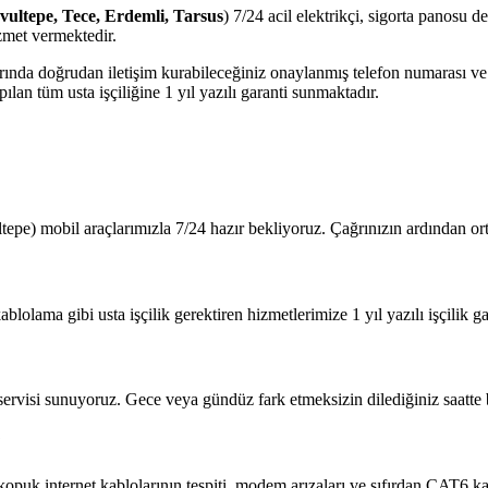
avultepe, Tece, Erdemli, Tarsus
) 7/24 acil elektrikçi, sigorta panosu d
zmet vermektedir.
jlarında doğrudan iletişim kurabileceğiniz onaylanmış telefon numarası 
lan tüm usta işçiliğine 1 yıl yazılı garanti sunmaktadır.
tepe) mobil araçlarımızla 7/24 hazır bekliyoruz. Çağrınızın ardından o
blolama gibi usta işçilik gerektiren hizmetlerimize 1 yıl yazılı işçilik ga
 servisi sunuyoruz. Gece veya gündüz fark etmeksizin dilediğiniz saatte b
?
 kopuk internet kablolarının tespiti, modem arızaları ve sıfırdan CAT6 