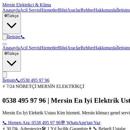
Mersin Elektrikçi & Klima
Anasayfa
Acil Servis
Hizmetler
Bilgi
Araçlar
Rehber
Hakkımızda
İletişim
🌐
Türkçe
İletişim
📞
Anasayfa
Acil Servis
Hizmetler
Bilgi
Araçlar
Rehber
Hakkımızda
İletişim
🌐
Türkçe
İletişim
📞
0538 495 97 96
⚡ 7/24 NÖBETÇİ MERSİN ELEKTRİKÇİ
0538 495 97 96 | Mersin En Iyi Elektrik Us
Mersin En Iyi Elektrik Ustası Kim hizmeti. Mersin klimacı genel servis
📞 Hemen Ara:
0538 495 97 96
💬 WhatsApp'tan Yaz
⚡ 30 Dk. Adresteyiz
•
🛠️ 1 Yıl İşçilik Garantisi
•
👨‍🔧 Belgeli Ustalar