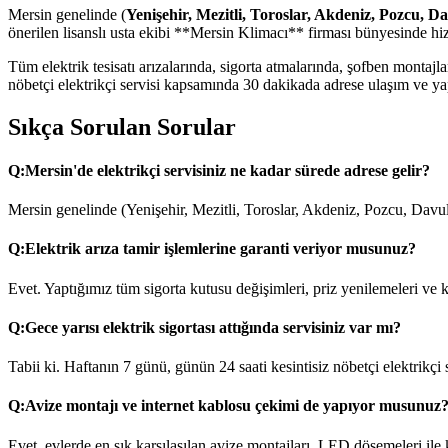
Mersin genelinde (
Yenişehir, Mezitli, Toroslar, Akdeniz, Pozcu, D
önerilen lisanslı usta ekibi **Mersin Klimacı** firması bünyesinde hi
Tüm elektrik tesisatı arızalarında, sigorta atmalarında, şofben monta
nöbetçi elektrikçi servisi kapsamında 30 dakikada adrese ulaşım ve yapı
Sıkça Sorulan Sorular
Q:
Mersin'de elektrikçi servisiniz ne kadar sürede adrese gelir?
Mersin genelinde (Yenişehir, Mezitli, Toroslar, Akdeniz, Pozcu, Davul
Q:
Elektrik arıza tamir işlemlerine garanti veriyor musunuz?
Evet. Yaptığımız tüm sigorta kutusu değişimleri, priz yenilemeleri ve ka
Q:
Gece yarısı elektrik sigortası attığında servisiniz var mı?
Tabii ki. Haftanın 7 günü, günün 24 saati kesintisiz nöbetçi elektrikçi
Q:
Avize montajı ve internet kablosu çekimi de yapıyor musunuz
Evet, evlerde en sık karşılaşılan avize montajları, LED döşemeleri ile