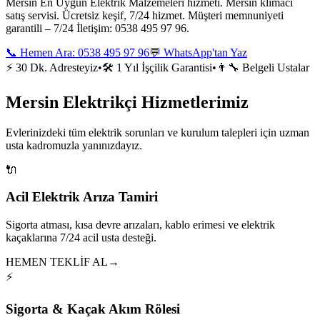
Mersin En Uygun Elektrik Malzemeleri hizmeti. Mersin klimacı
satış servisi. Ücretsiz keşif, 7/24 hizmet. Müşteri memnuniyeti
garantili – 7/24 İletişim: 0538 495 97 96.
📞 Hemen Ara:
0538 495 97 96
💬 WhatsApp'tan Yaz
⚡ 30 Dk. Adresteyiz
•
🛠️ 1 Yıl İşçilik Garantisi
•
👨‍🔧 Belgeli Ustalar
Mersin Elektrikçi Hizmetlerimiz
Evlerinizdeki tüm elektrik sorunları ve kurulum talepleri için uzman
usta kadromuzla yanınızdayız.
🔌
Acil Elektrik Arıza Tamiri
Sigorta atması, kısa devre arızaları, kablo erimesi ve elektrik
kaçaklarına 7/24 acil usta desteği.
HEMEN TEKLİF AL
→
⚡
Sigorta & Kaçak Akım Rölesi