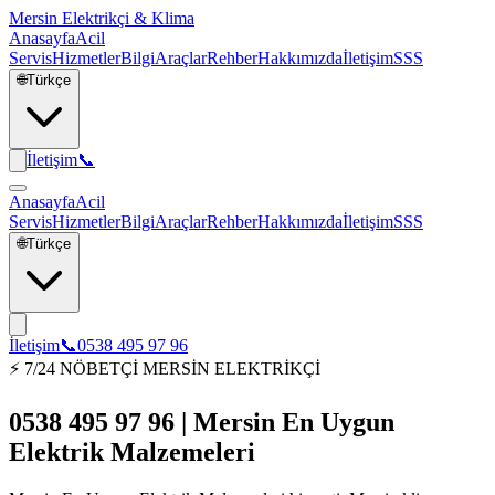
Mersin Elektrikçi & Klima
Anasayfa
Acil
Servis
Hizmetler
Bilgi
Araçlar
Rehber
Hakkımızda
İletişim
SSS
🌐
Türkçe
İletişim
📞
Anasayfa
Acil
Servis
Hizmetler
Bilgi
Araçlar
Rehber
Hakkımızda
İletişim
SSS
🌐
Türkçe
İletişim
📞
0538 495 97 96
⚡ 7/24 NÖBETÇİ MERSİN ELEKTRİKÇİ
0538 495 97 96 | Mersin En Uygun
Elektrik Malzemeleri