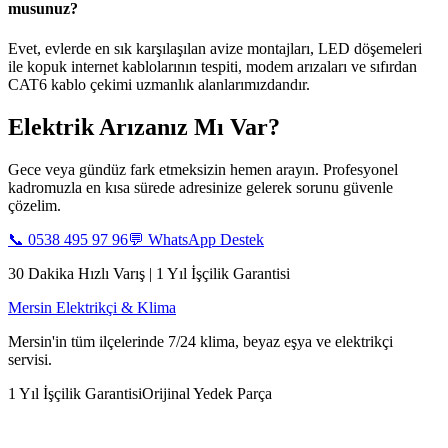
musunuz?
Evet, evlerde en sık karşılaşılan avize montajları, LED döşemeleri
ile kopuk internet kablolarının tespiti, modem arızaları ve sıfırdan
CAT6 kablo çekimi uzmanlık alanlarımızdandır.
Elektrik Arızanız Mı Var?
Gece veya gündüz fark etmeksizin hemen arayın. Profesyonel
kadromuzla en kısa sürede adresinize gelerek sorunu güvenle
çözelim.
📞
0538 495 97 96
💬 WhatsApp Destek
30 Dakika Hızlı Varış | 1 Yıl İşçilik Garantisi
Mersin Elektrikçi & Klima
Mersin'in tüm ilçelerinde 7/24 klima, beyaz eşya ve elektrikçi
servisi.
1 Yıl İşçilik Garantisi
Orijinal Yedek Parça