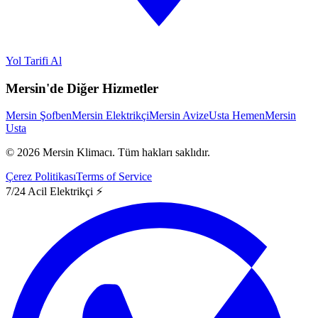
Yol Tarifi Al
Mersin'de Diğer Hizmetler
Mersin Şofben
Mersin Elektrikçi
Mersin Avize
Usta Hemen
Mersin
Usta
©
2026
Mersin Klimacı.
Tüm hakları saklıdır.
Çerez Politikası
Terms of Service
7/24 Acil Elektrikçi ⚡