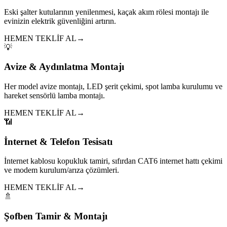
Eski şalter kutularının yenilenmesi, kaçak akım rölesi montajı ile
evinizin elektrik güvenliğini artırın.
HEMEN TEKLİF AL
→
💡
Avize & Aydınlatma Montajı
Her model avize montajı, LED şerit çekimi, spot lamba kurulumu ve
hareket sensörlü lamba montajı.
HEMEN TEKLİF AL
→
📶
İnternet & Telefon Tesisatı
İnternet kablosu kopukluk tamiri, sıfırdan CAT6 internet hattı çekimi
ve modem kurulum/arıza çözümleri.
HEMEN TEKLİF AL
→
🚿
Şofben Tamir & Montajı