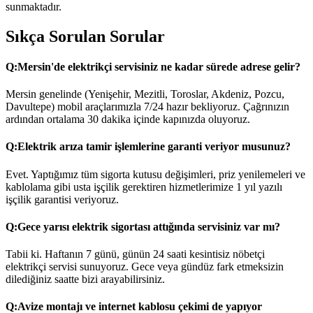
sunmaktadır.
Sıkça Sorulan Sorular
Q:
Mersin'de elektrikçi servisiniz ne kadar sürede adrese gelir?
Mersin genelinde (Yenişehir, Mezitli, Toroslar, Akdeniz, Pozcu,
Davultepe) mobil araçlarımızla 7/24 hazır bekliyoruz. Çağrınızın
ardından ortalama 30 dakika içinde kapınızda oluyoruz.
Q:
Elektrik arıza tamir işlemlerine garanti veriyor musunuz?
Evet. Yaptığımız tüm sigorta kutusu değişimleri, priz yenilemeleri ve
kablolama gibi usta işçilik gerektiren hizmetlerimize 1 yıl yazılı
işçilik garantisi veriyoruz.
Q:
Gece yarısı elektrik sigortası attığında servisiniz var mı?
Tabii ki. Haftanın 7 günü, günün 24 saati kesintisiz nöbetçi
elektrikçi servisi sunuyoruz. Gece veya gündüz fark etmeksizin
dilediğiniz saatte bizi arayabilirsiniz.
Q:
Avize montajı ve internet kablosu çekimi de yapıyor