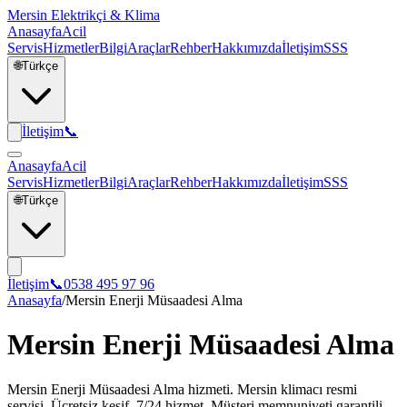
Mersin Elektrikçi & Klima
Anasayfa
Acil
Servis
Hizmetler
Bilgi
Araçlar
Rehber
Hakkımızda
İletişim
SSS
🌐
Türkçe
İletişim
📞
Anasayfa
Acil
Servis
Hizmetler
Bilgi
Araçlar
Rehber
Hakkımızda
İletişim
SSS
🌐
Türkçe
İletişim
📞
0538 495 97 96
Anasayfa
/
Mersin Enerji Müsaadesi Alma
Mersin Enerji Müsaadesi Alma
Mersin Enerji Müsaadesi Alma hizmeti. Mersin klimacı resmi
servisi. Ücretsiz keşif, 7/24 hizmet. Müşteri memnuniyeti garantili.