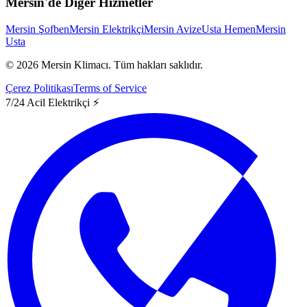
Mersin'de Diğer Hizmetler
Mersin Şofben
Mersin Elektrikçi
Mersin Avize
Usta Hemen
Mersin
Usta
©
2026
Mersin Klimacı.
Tüm hakları saklıdır.
Çerez Politikası
Terms of Service
7/24 Acil Elektrikçi ⚡