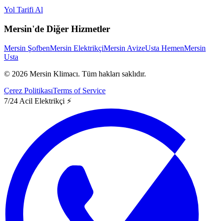
Yol Tarifi Al
Mersin'de Diğer Hizmetler
Mersin Şofben
Mersin Elektrikçi
Mersin Avize
Usta Hemen
Mersin
Usta
©
2026
Mersin Klimacı.
Tüm hakları saklıdır.
Çerez Politikası
Terms of Service
7/24 Acil Elektrikçi ⚡