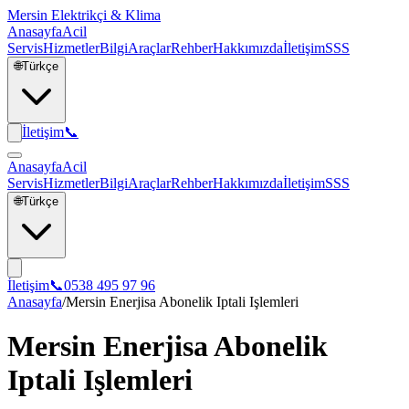
Mersin Elektrikçi & Klima
Anasayfa
Acil
Servis
Hizmetler
Bilgi
Araçlar
Rehber
Hakkımızda
İletişim
SSS
🌐
Türkçe
İletişim
📞
Anasayfa
Acil
Servis
Hizmetler
Bilgi
Araçlar
Rehber
Hakkımızda
İletişim
SSS
🌐
Türkçe
İletişim
📞
0538 495 97 96
Anasayfa
/
Mersin Enerjisa Abonelik Iptali Işlemleri
Mersin Enerjisa Abonelik
Iptali Işlemleri