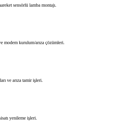
areket sensörlü lamba montajı.
i ve modem kurulum/arıza çözümleri.
arı ve arıza tamir işleri.
isatı yenileme işleri.