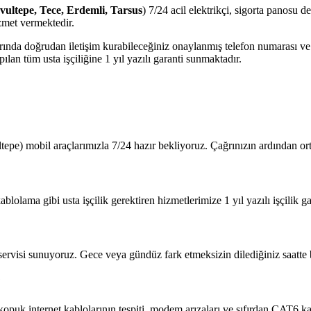
avultepe, Tece, Erdemli, Tarsus
) 7/24 acil elektrikçi, sigorta panosu d
zmet vermektedir.
jlarında doğrudan iletişim kurabileceğiniz onaylanmış telefon numarası 
lan tüm usta işçiliğine 1 yıl yazılı garanti sunmaktadır.
tepe) mobil araçlarımızla 7/24 hazır bekliyoruz. Çağrınızın ardından o
blolama gibi usta işçilik gerektiren hizmetlerimize 1 yıl yazılı işçilik ga
 servisi sunuyoruz. Gece veya gündüz fark etmeksizin dilediğiniz saatte b
?
 kopuk internet kablolarının tespiti, modem arızaları ve sıfırdan CAT6 