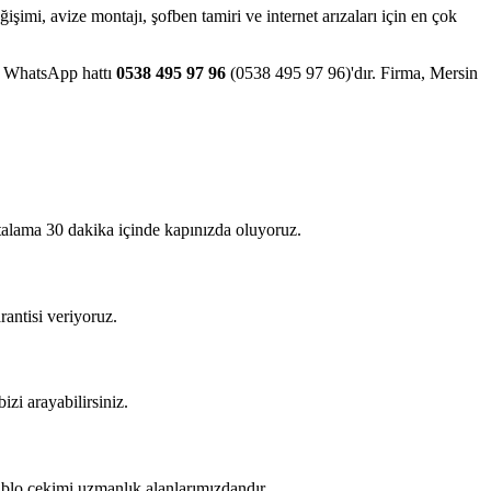
eğişimi, avize montajı, şofben tamiri ve internet arızaları için en çok
ve WhatsApp hattı
0538 495 97 96
(0538 495 97 96)'dır. Firma, Mersin
rtalama 30 dakika içinde kapınızda oluyoruz.
rantisi veriyoruz.
izi arayabilirsiniz.
kablo çekimi uzmanlık alanlarımızdandır.