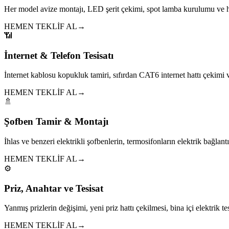
Her model avize montajı, LED şerit çekimi, spot lamba kurulumu ve h
HEMEN TEKLİF AL
→
📶
İnternet & Telefon Tesisatı
İnternet kablosu kopukluk tamiri, sıfırdan CAT6 internet hattı çekim
HEMEN TEKLİF AL
→
🚿
Şofben Tamir & Montajı
İhlas ve benzeri elektrikli şofbenlerin, termosifonların elektrik bağlantıl
HEMEN TEKLİF AL
→
⚙️
Priz, Anahtar ve Tesisat
Yanmış prizlerin değişimi, yeni priz hattı çekilmesi, bina içi elektrik tes
HEMEN TEKLİF AL
→