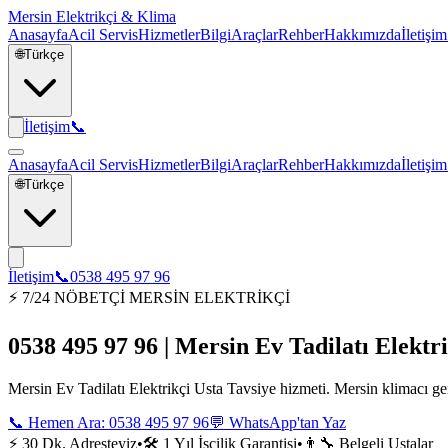
Mersin Elektrikçi & Klima
Anasayfa
Acil Servis
Hizmetler
Bilgi
Araçlar
Rehber
Hakkımızda
İletişim
🌐
Türkçe
İletişim
📞
Anasayfa
Acil Servis
Hizmetler
Bilgi
Araçlar
Rehber
Hakkımızda
İletişim
🌐
Türkçe
İletişim
📞
0538 495 97 96
⚡ 7/24 NÖBETÇİ MERSİN ELEKTRİKÇİ
0538 495 97 96 | Mersin Ev Tadilatı Elektr
Mersin Ev Tadilatı Elektrikçi Usta Tavsiye hizmeti. Mersin klimacı gen
📞 Hemen Ara:
0538 495 97 96
💬 WhatsApp'tan Yaz
⚡ 30 Dk. Adresteyiz
•
🛠️ 1 Yıl İşçilik Garantisi
•
👨‍🔧 Belgeli Ustalar