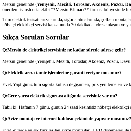
Mersin genelinde (
Yenişehir, Mezitli, Toroslar, Akdeniz, Pozcu, D
önerilen lisanslı usta ekibi **Mersin Klimacı** firması bünyesinde hi
Tüm elektrik tesisatı arızalarında, sigorta atmalarında, şofben monta
nöbetçi elektrikçi servisi kapsamında 30 dakikada adrese ulaşım ve yapı
Sıkça Sorulan Sorular
Q:
Mersin'de elektrikçi servisiniz ne kadar sürede adrese gelir?
Mersin genelinde (Yenişehir, Mezitli, Toroslar, Akdeniz, Pozcu, Davul
Q:
Elektrik arıza tamir işlemlerine garanti veriyor musunuz?
Evet. Yaptığımız tüm sigorta kutusu değişimleri, priz yenilemeleri ve ka
Q:
Gece yarısı elektrik sigortası attığında servisiniz var mı?
Tabii ki. Haftanın 7 günü, günün 24 saati kesintisiz nöbetçi elektrikçi
Q:
Avize montajı ve internet kablosu çekimi de yapıyor musunuz
Evet, evlerde en sık karşılaşılan avize montajları, LED döşemeleri ile